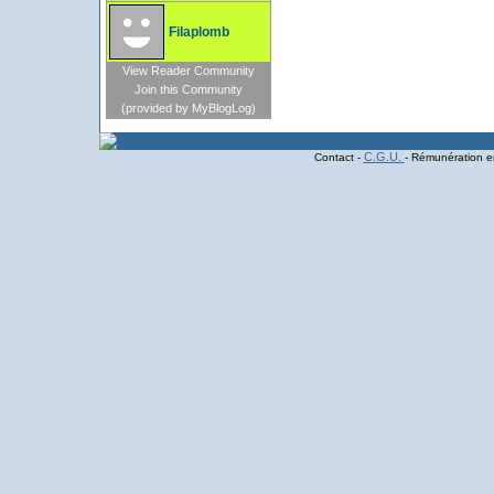
Filaplomb
View Reader Community
Join this Community
(provided by MyBlogLog)
C.G.U.
Contact -
- Rémunération en