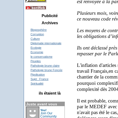
est renvoyée à la par
Plusieurs mois, voir
Publicité
ce nouveau code révè
Archives
Les moyens de contrô
Blogosphère
Corruption
les obligations d’in
Culture
Diplomatie internationale
Ils ont déclassé prè
Ecologie
Economie
repasser par le Par
le conservatisme
Peuples
L'
inflation d'articl
Pathologie brune claire
travail Français,en c
Pathologie brune Foncée
Pipolisation
chantier de la commi
Sujet : France
pourquoi complexifi
Spiritualité
complexité dès 200
ils étaient là
Il est probable, comm
Juste avant vous
par le MEDEF avec ce
You!
n'avait pas été le ca
Join Our
Community