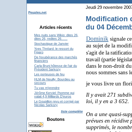
Jeudi 29 novembre 200
Peuples.net
Modification 
du 04 Décemb
Articles récents
Mes nuits sans Wikio: dites 26,
Dominik
signale ce
dites 26, redites 26.......
Stochastique de Janvier
au sujet de la modifi
Yves Thréard: le ressort du
s'agit de la
ratificat
Figaro
De l'exubérance des marchés
travail (partie légi
financiers
dans le non-droit du
Carla Bruni hôtesse de l'air du
Président Sarkozy
nous sommes sans le
Les porteuses de feu
HLM de Neuilly: Bourdieu au
je vous livre un flor
secours
Tu vas m'prendre
Jérôme Kerviel: l'homme qui
Il y avait 271 subdiv
valait 4,9 Milliards D'euros
loi, il y en a 3 652.
Le Goupillon revu et corrigé par
Nicolas Sarkozy
liste complète
On a une quasi-suppr
Boutons
prévues en récidive
supprimés, le nombre