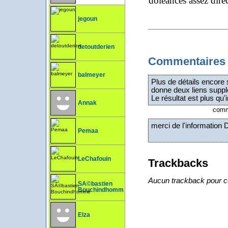
doléances assez dire
jegoun
detoutderien
Commentaires
balmeyer
Plus de détails encore 
donne deux liens suppl
Le résultat est plus qu'i
Annak
comme
merci de l'information 
Pemaa
LeChafouin
Trackbacks
Aucun trackback pour ce
SÃ©bastien
Bouchindhomme
Elza