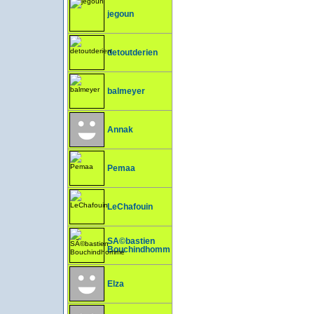
jegoun
detoutderien
balmeyer
Annak
Pemaa
LeChafouin
SÃ©bastien
Bouchindhomme
Elza