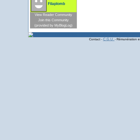
Filaplomb
View Reader Community
Join this Community
(provided by MyBlogLog)
C.G.U.
Contact -
- Rémunération en