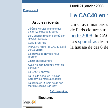
Lundi 21 janvier 2008
Peuples.net
Le CAC40 en 
Articles récents
Un Crash financier s
de Paris cloture sur
Jérôme Kerviel: l'homme qui
valait 4,9 Milliards D'euros
perte 2008
du CAC 4
Le Goupillon revu et corrigé par
Nicolas Sarkozy
sparadras
Les
des mo
Carla Bruni nue
la hausse de ces 6 d
PMA a vu l'ours : le CAC40 a été
vert à 15h55
La pravda de l'Elysée nous
informe
Zinzin en couverture
Avec Nicolas Sarkozy c'est du
sérieux ?
Le CAC40 en vrac
La Laïcité secouée, Nicolas
Sarkozy les mors aux dents
La liberté en Russie ne dit pas
merci à Nicolas Sarkozy
liste complète
Boutons