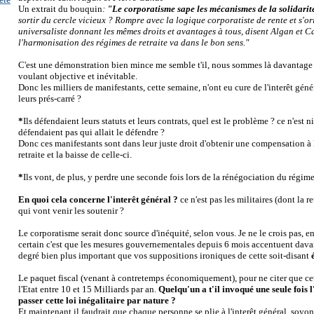
ète
Un extrait du bouquin
:
"Le corporatisme sape les mécanismes de la solidarit
sortir du cercle vicieux ? Rompre avec la logique corporatiste de rente et s'or
universaliste donnant les mêmes droits et avantages à tous, disent Algan et C
l'harmonisation des régimes de retraite va dans le bon sens."
C'est une démonstration bien mince me semble t'il, nous sommes là davantage 
voulant objective et inévitable.
Donc les milliers de manifestants, cette semaine, n'ont eu cure de l'interêt gé
leurs prés-carré ?
*
Ils défendaient leurs statuts et leurs contrats, quel est le problème ? ce n'est ni 
défendaient pas qui allait le défendre ?
Donc ces manifestants sont dans leur juste droit d'obtenir une compensation à 
retraite et la baisse de celle-ci.
*
Ils vont, de plus, y perdre une seconde fois lors de la rénégociation du régim
En quoi cela concerne l'interêt général ?
ce n'est pas les militaires
(dont la re
qui vont venir les soutenir ?
Le corporatisme serait donc source d'inéquité, selon vous. Je ne le crois pas, e
certain c'est que les mesures gouvernementales depuis 6 mois accentuent davan
degré bien plus important que vos suppositions ironiques de cette soit-disant
Le paquet fiscal (venant à contretemps économiquement), pour ne citer que cett
l'Etat entre 10 et 15 Milliards par an.
Quelqu'un a t'il invoqué une seule fois l
passer cette loi inégalitaire par nature ?
Et maintenant il faudrait que chaque personne se plie à l'interêt général, soy