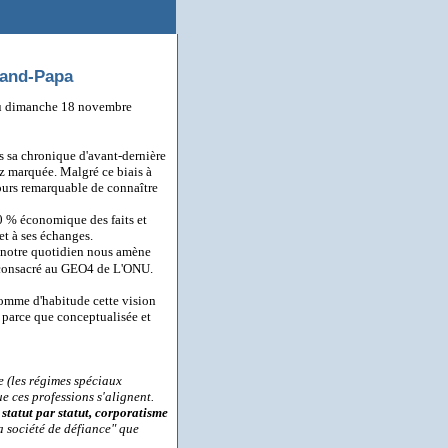
rand-Papa
 du dimanche 18 novembre
s sa chronique d'avant-dernière
z marquée. Malgré ce biais à
ujours remarquable de connaître
00 % économique des faits et
et à ses échanges.
e notre quotidien nous amène
 consacré au GEO4 de L'ONU.
 Comme d'habitude cette vision
 parce que conceptualisée et
 (les régimes spéciaux
e ces professions s'alignent.
 statut par statut, corporatisme
a société de défiance" que