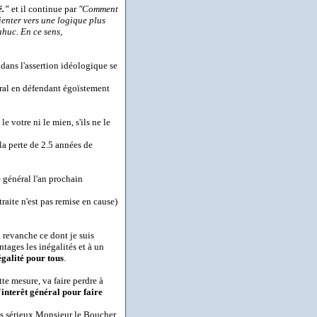
é."
et il continue par
"Comment
ienter vers une logique plus
ahuc. En ce sens,
dans l'assertion idéologique se
néral en défendant égoïstement
le votre ni le mien, s'ils ne le
la perte de 2.5 années de
e général l'an prochain
traite n'est pas remise en cause)
n revanche ce dont je suis
tages les inégalités et à un
égalité pour tous
.
e mesure, va faire perdre à
'interêt général pour faire
ons sérieux Monsieur le Boucher,