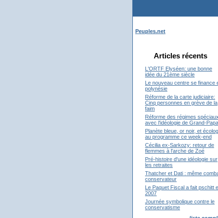
Peuples.net
Articles récents
L'ORTF Elyséen: une bonne
idée du 21ème siècle
Le nouveau centre se finance 
polynésie
Réforme de la carte judiciaire:
Cinq personnes en grève de la
faim
Réforme des régimes spéciau
avec l'idéologie de Grand-Pap
Planète bleue, or noir, et écolog
au programme ce week-end
Cécilia ex-Sarkozy: retour de
flemmes à l'arche de Zoé
Pré-histoire d'une idéologie sur
les retraites
Thatcher et Dati : même comb
conservateur
Le Paquet Fiscal a fait pschitt 
2007
Journée symbolique contre le
conservatisme