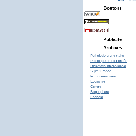
liste compl
Boutons
Publicité
Archives
Pathologie brune claire
Pathologie brune Foncée
Diplomatie internationale
Sujet : France
le conservatisme
Economie
Culture
Blogosphère
Ecologie