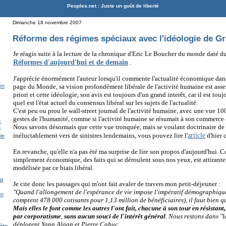
Peuples.net : Juste un goût de liberté
Dimanche 18 novembre 2007
Réforme des régimes spéciaux avec l'idéologie de G
Je réagis suite à la lecture de la chronique d'Eric Le Boucher du monde daté
Réformes d'aujourd'hui et de demain
.
J'apprécie énormément l'auteur lorsqu'il commente l'actualité économique dan
page du Monde, sa vision profondément libérale de l'activité humaine est asse
en
priori et cette idéologie, son avis est toujours d'un grand interêt, car il est to
quel est l'état actuel du consensus libéral sur les sujets de l'actualité.
C'est peu ou prou le wall-street journal de l'activité humaine, avec une vue 1
gestes de l'humanité, comme si l'activité humaine se résumait à son commerce 
x
Nous savons désormais que cette vue tronquée, mais se voulant doctrinaire d
a
article
inéluctablement vers de sinistres lendemains, vous pouvez lire l'
d'hier
ie
En revanche, qu'elle n'a pas été ma surprise de lire son propos d'aujourd'hui.
simplement économique, des faits qui se déroulent sous nos yeux, est attirante
modélisée par ce biais libéral.
at
Je cite donc les passages qui m'ont fait avaler de travers mon petit-déjeuner :
"Quand l'allongement de l'espérance de vie impose l'impératif démographique
en
comptent 478 000 cotisants pour 1,13 million de bénéficiaires), il faut bien qu
Mais elles le font comme les autres l'ont fait, chacune à son tour en résistant,
par corporatisme
,
sans aucun souci de l'intérêt général
. Nous restons dans "l
déplorent Yann Algan et Pierre Cahuc