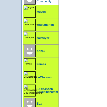
Community
jegoun
detoutderien
balmeyer
Annak
Pemaa
LeChafouin
SÃ©bastien
Bouchindhomme
Elza