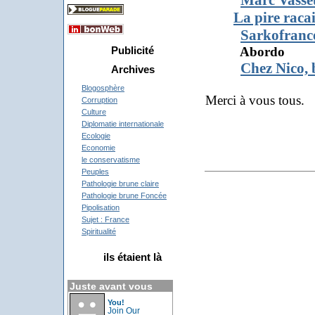
La pire racai
Sarkofranc
Abor
Publicité
Chez Nico, b
Archives
Blogosphère
Merci à vous tous.
Corruption
Culture
Diplomatie internationale
Ecologie
Economie
le conservatisme
Peuples
Pathologie brune claire
Pathologie brune Foncée
Pipolisation
Sujet : France
Spiritualité
ils étaient là
Juste avant vous
You!
Join Our