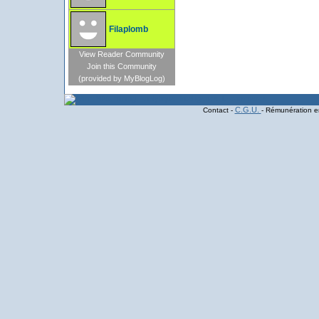
Filaplomb
View Reader Community
Join this Community
(provided by MyBlogLog)
C.G.U.
Contact -
- Rémunération en