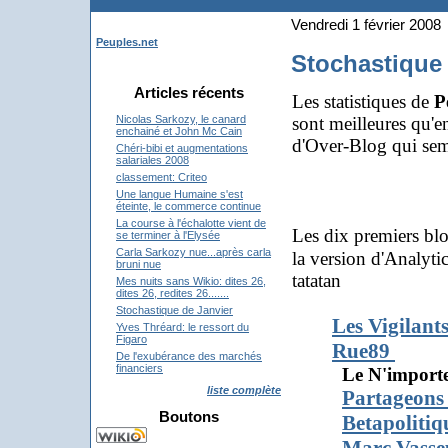
Vendredi 1 février 2008
Peuples.net
Stochastique 
Articles récents
Les statistiques de
P
sont meilleures qu'
Nicolas Sarkozy, le canard
enchainé et John Mc Cain
d'Over-Blog qui semb
Chéri-bibi et augmentations
salariales 2008
classement: Criteo
Une langue Humaine s'est
éteinte, le commerce continue
La course à l'échalotte vient de
Les dix premiers blo
se terminer à l'Elysée
Carla Sarkozy nue...après carla
la version d'Analytic
bruni nue
tatatan
Mes nuits sans Wikio: dites 26,
dites 26, redites 26.......
Stochastique de Janvier
Les Vigilant
Yves Thréard: le ressort du
Figaro
Rue89
De l'exubérance des marchés
financiers
Le N'impo
liste complète
Partageons
Boutons
Betapolitiq
Marc Vasse