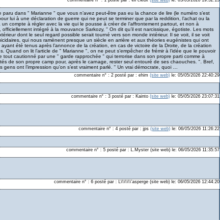
cle paru dans " Marianne " que vous n’avez peut-être pas eu la chance de lire (le numéro s’est
our lui à une déclaration de guerre qui ne peut se terminer que par la reddition, l’achat ou la
l a un compte à régler avec la vie qui le pousse à créer de l’affrontement partout, et non à
officiellement intégré à la mouvance Sarkozy, " On dit qu’il est narcissique, égotiste. Les mots
ur dont le seul regard possible serait tourné vers son monde intérieur. Il se voit, il se voit
cidaires, qui nous ramènent presque un siècle en arrière et aux théories eugénistes qui ont
 ayant été tenus après l’annonce de la création, en cas de victoire de la Droite, de la création
es. Quand on lit l’article de " Marianne ", on ne peut s’empêcher de frémir à l’idée que le pouvoir
 le tout cautionné par une " garde rapprochée " qui terrorise dans son propre parti comme à
alités de son propre camp pour, après le carnage, rester seul entouré de ses chaouches. ". Bref,
les gens ont l’impression qu’on s’est vraiment parlé. " Un vrai démocrate, quoi …
commentaire n° : 2 posté par : ehim
(site web)
le: 05/05/2026 22:40:29
commentaire n° : 3 posté par : Kainto
(site web)
le: 05/05/2026 23:07:31
commentaire n° : 4 posté par : jps
(site web)
le: 06/05/2026 11:26:22
commentaire n° : 5 posté par : L.Myster (site web) le: 06/05/2026 11:35:57
commentaire n° : 6 posté par : L\\\\\\\'asperge (site web) le: 06/05/2026 12:44:20