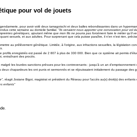
étique pour vol de jouets
 la gendarmerie, pour avoir volé deux tamagotschi et deux balles rebondissantes dans un hyperma
ndus cette semaine au domicile familial.
"Ils venaient nous apporter une convocation pour vol d
empreintes génétiques, ajoutant même que mon fils ne pourra pas forcément faire le métier qu'il veut 
ant sexuels, et aux adultes. Pour surprenant que cela puisse paraître, il n'en n'est rien, préci
mettre au prélèvement génétique. Limitée, à l'origine, aux infractions sexuelles, la législation con
s.
 profils enregistrés est passé de 2 807 à plus de 330 000. Bien que ce système ait permis d'élu
nt, entraînant des procès.
, malgré les lourdes sanctions prévues pour les contrevenants : jusqu'à un an d'emprisonnement
 deux chapardeurs les ont punis et sermonnés et se réjouissaient initialement du passage des
e",
réagit Josiane Bigot, magistrat et président du Réseau pour l'accès au(x) droit(s) des enfant
es enfants"
nde.