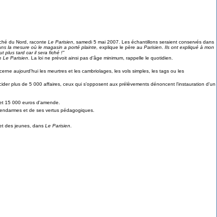
rché du Nord, raconte
Le Parisien
, samedi 5 mai 2007. Les échantillons seraient conservés dans
ans la mesure où le magasin a porté plainte,
explique le père au
Parisien
.
Ils ont expliqué à mon
plus tard car il sera fiché !"
se
Le Parisien
. La loi ne prévoit ainsi pas d'âge minimum, rappelle le quotidien.
cerne aujourd'hui les meurtres et les cambriolages, les vols simples, les tags ou les
cider plus de 5 000 affaires, ceux qui s'opposent aux prélèvements dénoncent l'instauration d'un
 et 15 000 euros d'amende.
 gendarmes et de ses vertus pédagogiques.
s et des jeunes, dans
Le Parisien
.