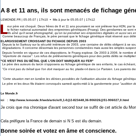
A 8 et 11 ans, ils sont menacés de fichage gén
LEMONDE.FR | 05.05.07 | 17h10 • Mis à jour le 05.05.07 | 17h12
eur père est choqué. Deux frères de 8 et 11 ans pourraient se voir prélever leur ADN, par
le fichier national automatisé des empreintes génétiques (Fnaeg).
Des gendarmes se sont re
fils aîné qu'il serait photographié, qu'on lui prendrait ses empreintes digitales et aussi ses 
Comme beaucoup de Français, le père pensait que le fichage génétique était réservé aux délinqu
ELARGISSEMENT CROISSANT DU FICHAGE DEPUIS 2003
Depuis la loi Sarkozy sur la sécurité intérieure de 2003, une centaine de délits obligent à se sou
dégradations. Il concerne désormais les personnes condamnées mais aussi les simples suspect
Depuis l'entrée en vigueur de ces dispositions, le Fnaeg explose. De 2003 à 2006, le nombre de
"répertoire de masse"
. Les refus de prélèvements génétiques pour des petits délits se multiplie
"CE N'EST PAS DU BÉTAIL QUE L'ON DOIT MARQUER AU FER"
Le père des auteurs du larcin s'opposera au fichage génétique de ses enfants, le cas échéant
"Ce n'est pas du bétail que l'on doit marquer au fer,
plaide-t-il dans
Le Parisien.
Les parents des
"Cette situation met en lumière les dérives possibles de l'utilisation abusive du fichage génétiqu
Le père et les deux fils étaient convoqués samedi après-midi à la gandermerie pour
"audition d
Le Monde.fr
ici : http://www.lemonde.fr/web/article/0,1-0@2-823448,36-906026@51-906027,0.html
Je crois que ma chronique d'avant second tour se suffit de cet article du Mo
Cela préfigure la France de demain si N S est élu demain.
Bonne soirée et votez en âme et conscience.