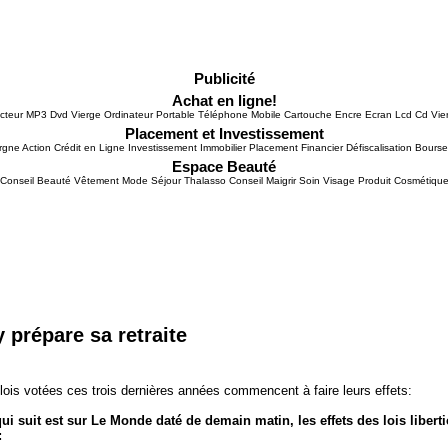
Publicité
Achat en ligne!
cteur MP3 Dvd Vierge Ordinateur Portable Téléphone Mobile Cartouche Encre Ecran Lcd Cd Vie
Placement et Investissement
gne Action Crédit en Ligne Investissement Immobilier Placement Financier Défiscalisation Bours
Espace Beauté
Conseil Beauté Vêtement Mode Séjour Thalasso Conseil Maigrir Soin Visage Produit Cosmétiqu
 prépare sa retraite
s lois votées ces trois dernières années commencent à faire leurs effets:
suit est sur Le Monde daté de demain matin, les effets des lois liberti
: