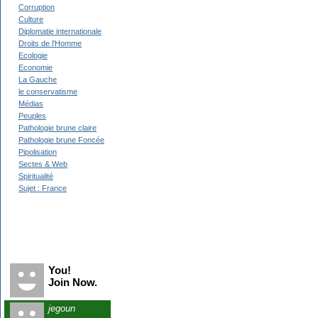
Corruption
Culture
Diplomatie internationale
Droits de l'Homme
Ecologie
Economie
La Gauche
le conservatisme
Médias
Peuples
Pathologie brune claire
Pathologie brune Foncée
Pipolisation
Sectes & Web
Spiritualité
Sujet : France
Recent Visitors
You!
Join Now.
jegoun