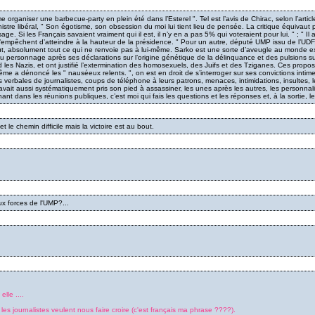
 organiser une barbecue-party en plein été dans l’Esterel ". Tel est l’avis de Chirac, selon l’arti
istre libéral, " Son égotisme, son obsession du moi lui tient lieu de pensée. La critique équivaut p
ge. Si les Français savaient vraiment qui il est, il n’y en a pas 5% qui voteraient pour lui. " ; " I
 l’empêchent d’atteindre à la hauteur de la présidence. " Pour un autre, député UMP issu de l’UDF, 
, absolument tout ce qui ne renvoie pas à lui-même. Sarko est une sorte d’aveugle au monde extérie
 personnage après ses déclarations sur l’origine génétique de la délinquance et des pulsions sui
rd les Nazis, et ont justifié l’extermination des homosexuels, des Juifs et des Tziganes. Ces propos
e-même a dénoncé les " nauséeux relents. ", on est en droit de s’interroger sur ses convictions intim
ns verbales de journalistes, coups de téléphone à leurs patrons, menaces, intimidations, insultes,
 n’avait aussi systématiquement pris son pied à assassiner, les unes après les autres, les personn
ant dans les réunions publiques, c’est moi qui fais les questions et les réponses et, à la sortie, 
le chemin difficile mais la victoire est au bout.
x forces de l'UMP?...
lle ....
es journalistes veulent nous faire croire (c'est français ma phrase ????).