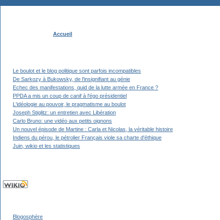
Accueil
Le boulot et le blog politique sont parfois incompatibles
De Sarkozy à Bukowsky, de l'insignifiant au génie
Echec des manifestations, quid de la lutte armée en France ?
PPDA a mis un coup de canif à l'égo présidentiel
L'idéologie au pouvoir, le pragmatisme au boulot
Joseph Stiglitz: un entretien avec Libération
Carlo Bruno: une vidéo aux petits oignons
Un nouvel épisode de Martine : Carla et Nicolas, la véritable histoire
Indiens du pérou, le pétrolier Français viole sa charte d'éthique
Juin, wikio et les statistiques
Blogosphère