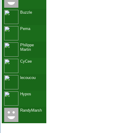
Buzzle
Pema
Philippe
Martin
CyCee
lecoucou
Hypos
RandyMarsh