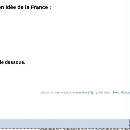
n idée de la France :
cle dessous.
ajouter un commentaire
commentaires (12)
publié dans :
Sujet : France
commentaire n° : 1 posté par : eli cieux
(site web)
le: 05/05/2026 19:32:13