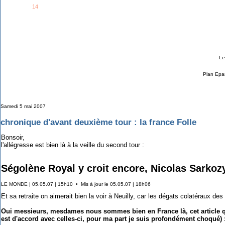
See all
14
members...
Grab This!
MyBlogLog
Le
Plan Epar
Samedi 5 mai 2007
chronique d'avant deuxième tour : la france Folle
Bonsoir,
l'allégresse est bien là à la veille du second tour :
Ségolène Royal y croit encore, Nicolas Sarkozy
LE MONDE | 05.05.07 | 15h10 • Mis à jour le 05.05.07 | 18h06
Et sa retraite on aimerait bien la voir à Neuilly, car les dégats colatéraux de
Oui messieurs, mesdames nous sommes bien en France là, cet article qui 
est d'accord avec celles-ci, pour ma part je suis profondément choqué) 