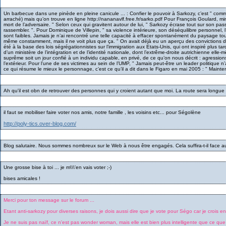
Un barbecue dans une pinède en pleine canicule ... : Confier le pouvoir à Sarkozy, c’est " comme
arraché) mais qu’on trouve en ligne http://nananavlf.free.fr/sarko.pdf Pour François Goulard, min
mort de l’adversaire. " Selon ceux qui gravitent autour de lui, " Sarkozy écrase tout sur son passa
rassembler. ". Pour Dominique de Villepin, " sa violence intérieure, son déséquilibre personnel,
sont faibles. Jamais je n’ai rencontré une telle capacité à effacer spontanément du paysage tout
même constamment, mais il ne voit plus que ça. " On avait déjà eu un aperçu des convictions du
été à la base des lois ségrégationnistes sur l’immigration aux Etats-Unis, qui ont inspiré plus ta
d’un ministère de l’intégration et de l’identité nationale, dont l’extrême-droite autrichienne ell
suprême soit un jour confié à un individu capable, en privé, de ce qu’on nous décrit : agressio
l’extérieur. Pour l’une de ses victimes au sein de l’UMP, " Jamais peut-être un leader politique
ce qui résume le mieux le personnage, c’est ce qu’il a dit dans le Figaro en mai 2005 : " Mainten
Ah qu'il est obn de retrouver des personnes qui y croient autant que moi. La route sera longue et 
il faut se mobiliser faire voter nos amis, notre famille , les voisins etc... pour Ségolène
http://poly-tics.over-blog.com/
Blog salutaire. Nous sommes nombreux sur le Web à nous être engagés. Cela suffira-t-il face au
Une grosse bise à toi ... je m\\\'en vais voter ;-)
bises amicales !
Merci pour ton message sur le forum ...
Etant anti-sarkozy pour diverses raisons, je dois aussi dire que je vote pour Ségo car je crois en e
Je ne suis pas naïf, ce n'est pas wonder woman, mais elle est bien plus intelligente que ce que l