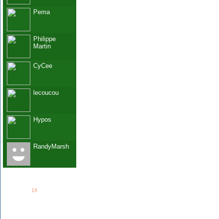
Pema
Philippe
Martin
CyCee
lecoucou
Hypos
RandyMarsh
See all
14
members...
Grab This!
MyBlogLog