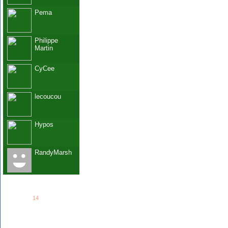
Pema
Philippe
Martin
CyCee
lecoucou
Hypos
RandyMarsh
See all
14
members...
Grab This!
MyBlogLog