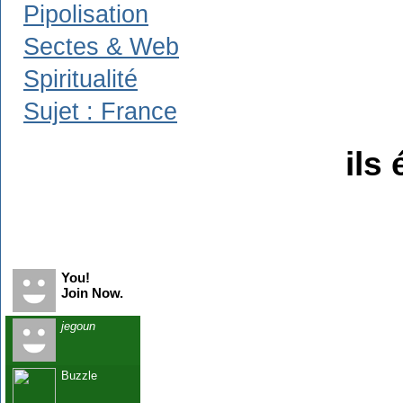
Pipolisation
Sectes & Web
Spiritualité
Sujet : France
ils 
Recent Visitors
You!
Join Now.
jegoun
Buzzle