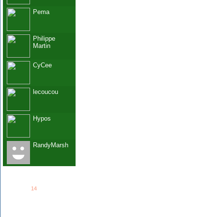
Pema
Philippe
Martin
CyCee
lecoucou
Hypos
RandyMarsh
See all
14
members...
Grab This!
MyBlogLog