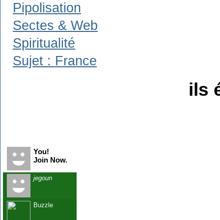
Pipolisation
Sectes & Web
Spiritualité
Sujet : France
ils 
Recent Visitors
You!
Join Now.
jegoun
Buzzle