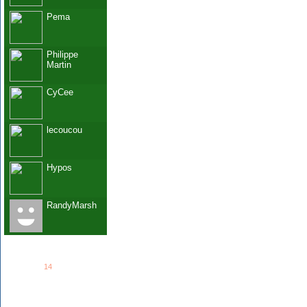
Pema
Philippe
Martin
CyCee
lecoucou
Hypos
RandyMarsh
See all
14
members...
Grab This!
MyBlogLog