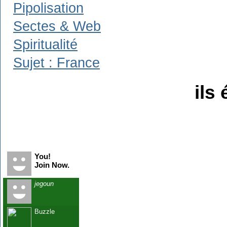
Pipolisation
Sectes & Web
Spiritualité
Sujet : France
ils 
Recent Visitors
You!
Join Now.
jegoun
Buzzle