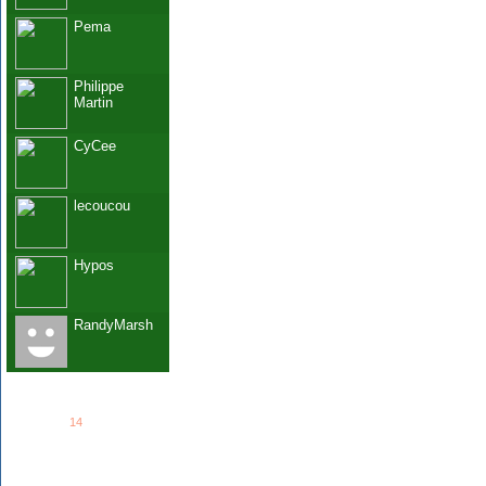
Pema
Philippe
Martin
CyCee
lecoucou
Hypos
RandyMarsh
See all
14
members...
Grab This!
MyBlogLog