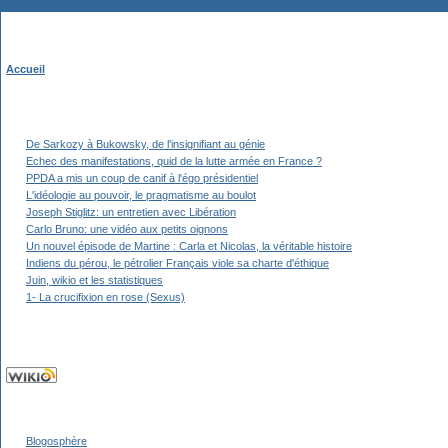
Accueil
De Sarkozy à Bukowsky, de l'insignifiant au génie
Echec des manifestations, quid de la lutte armée en France ?
PPDA a mis un coup de canif à l'égo présidentiel
L'idéologie au pouvoir, le pragmatisme au boulot
Joseph Stiglitz: un entretien avec Libération
Carlo Bruno: une vidéo aux petits oignons
Un nouvel épisode de Martine : Carla et Nicolas, la véritable histoire
Indiens du pérou, le pétrolier Français viole sa charte d'éthique
Juin, wikio et les statistiques
1- La crucifixion en rose (Sexus)
Blogosphère