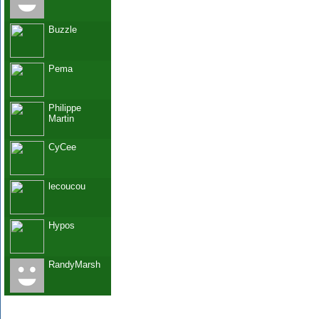
Buzzle
Pema
Philippe
Martin
CyCee
lecoucou
Hypos
RandyMarsh