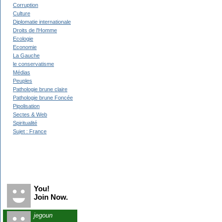
Corruption
Culture
Diplomatie internationale
Droits de l'Homme
Ecologie
Economie
La Gauche
le conservatisme
Médias
Peuples
Pathologie brune claire
Pathologie brune Foncée
Pipolisation
Sectes & Web
Spiritualité
Sujet : France
Recent Visitors
You!
Join Now.
jegoun