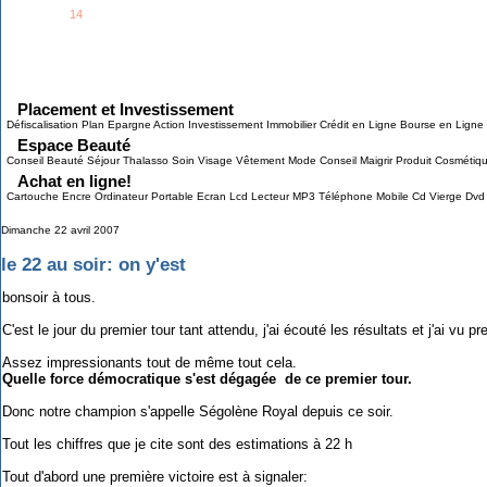
See all
14
members...
Grab This!
MyBlogLog
Placement et Investissement
Défiscalisation Plan Epargne Action Investissement Immobilier Crédit en Ligne Bourse en Ligne
Espace Beauté
Conseil Beauté Séjour Thalasso Soin Visage Vêtement Mode Conseil Maigrir Produit Cosmétiq
Achat en ligne!
Cartouche Encre Ordinateur Portable Ecran Lcd Lecteur MP3 Téléphone Mobile Cd Vierge Dvd
Dimanche 22 avril 2007
le 22 au soir: on y'est
bonsoir à tous.
C'est le jour du premier tour tant attendu, j'ai écouté les résultats et j'ai vu p
Assez impressionants tout de même tout cela.
Quelle force démocratique s'est dégagée de ce premier tour.
Donc notre champion s'appelle Ségolène Royal depuis ce soir.
Tout les chiffres que je cite sont des estimations à 22 h
Tout d'abord une première victoire est à signaler: