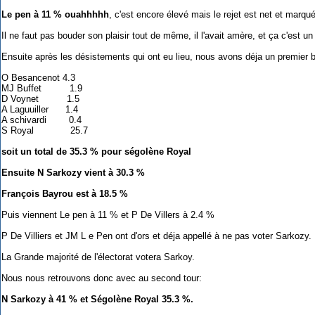
Le pen à 11 % ouahhhhh
, c'est encore élevé mais le rejet est net et marqu
Il ne faut pas bouder son plaisir tout de même, il l'avait amère, et ça c'est u
Ensuite après les désistements qui ont eu lieu, nous avons déja un premier 
O Besancenot 4.3
MJ Buffet 1.9
D Voynet 1.5
A Laguuiller 1.4
A schivardi 0.4
S Royal 25.7
soit un total de 35.3 % pour ségolène Royal
Ensuite N Sarkozy vient à 30.3 %
François Bayrou est à 18.5 %
Puis viennent Le pen à 11 % et P De Villers à 2.4 %
P De Villiers et JM L e Pen ont d'ors et déja appellé à ne pas voter Sarkozy.
La Grande majorité de l'électorat votera Sarkoy.
Nous nous retrouvons donc avec au second tour:
N Sarkozy à 41 % et Ségolène Royal 35.3 %.