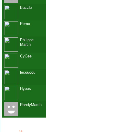
Buzzle
Pema
Philippe
Martin
CyCee
lecoucou
Hypos
RandyMarsh
See all
14
members...