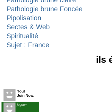
Pathologie brune claire
Pathologie brune Foncée
Pipolisation
Sectes & Web
Spiritualité
Sujet : France
ils 
Recent Visitors
You!
Join Now.
jegoun