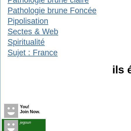
Pathologie brune claire
Pathologie brune Foncée
Pipolisation
Sectes & Web
Spiritualité
Sujet : France
ils 
Recent Visitors
You!
Join Now.
jegoun