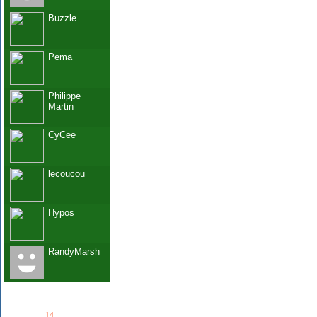
Buzzle
Pema
Philippe
Martin
CyCee
lecoucou
Hypos
RandyMarsh
See all
14
members...