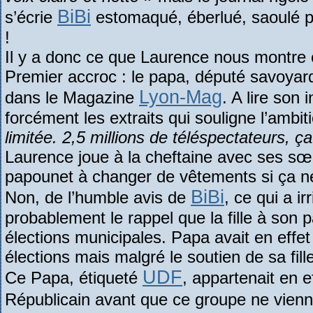
BiBi
s’écrie
estomaqué, éberlué, saoulé pa
!
Il y a donc ce que Laurence nous montre et
Premier accroc : le papa, député savoyard, 
Lyon-Mag
dans le Magazine
. A lire son 
forcément les extraits qui souligne l’ambi
limitée. 2,5 millions de téléspectateurs, ça 
Laurence joue à la cheftaine avec ses sœ
papounet à changer de vêtements si ça ne 
BiBi
Non, de l’humble avis de
, ce qui a i
probablement le rappel que la fille à son
élections municipales. Papa avait en effet
élections mais malgré le soutien de sa fil
UDF
Ce Papa, étiqueté
, appartenait en e
Républicain avant que ce groupe ne vienn