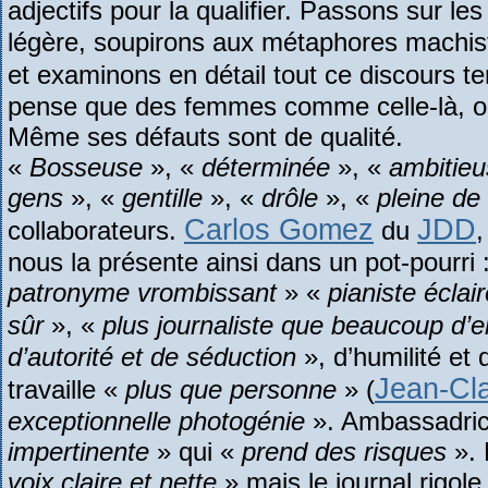
adjectifs pour la qualifier. Passons sur l
légère, soupirons aux métaphores machis
et examinons en détail tout ce discours te
pense que des femmes comme celle-là, on 
Même ses défauts sont de qualité.
«
Bosseuse
», «
déterminée
», «
ambitie
gens
», «
gentille
», «
drôle
», «
pleine de 
Carlos Gomez
JDD
collaborateurs.
du
,
nous la présente ainsi dans un pot-pourri 
patronyme vrombissant
» «
pianiste éclai
sûr
», «
plus journaliste que beaucoup d’e
d’autorité et de séduction
», d’humilité et
Jean-Cl
travaille «
plus que personne
» (
exceptionnelle photogénie
». Ambassadrice
impertinente
» qui «
prend des risques
». 
voix claire et nette
» mais le journal rigole 