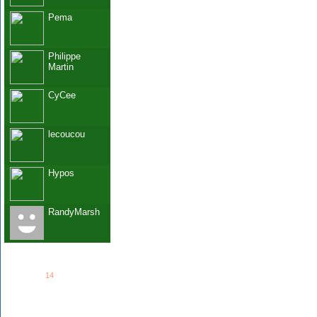
Pema
Philippe
Martin
CyCee
lecoucou
Hypos
RandyMarsh
See all
14
members...
Grab This!
MyBlogLog