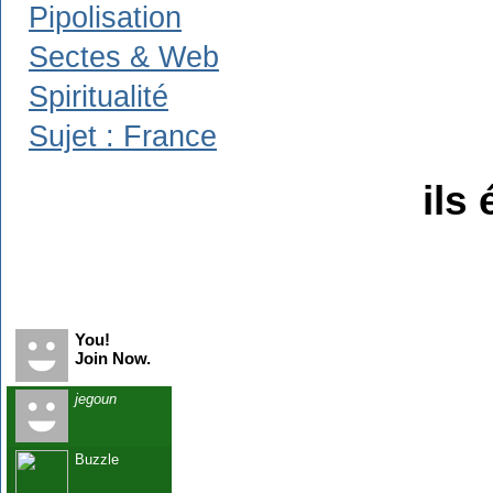
Pipolisation
Sectes & Web
Spiritualité
Sujet : France
ils 
Recent Visitors
You!
Join Now.
jegoun
Buzzle