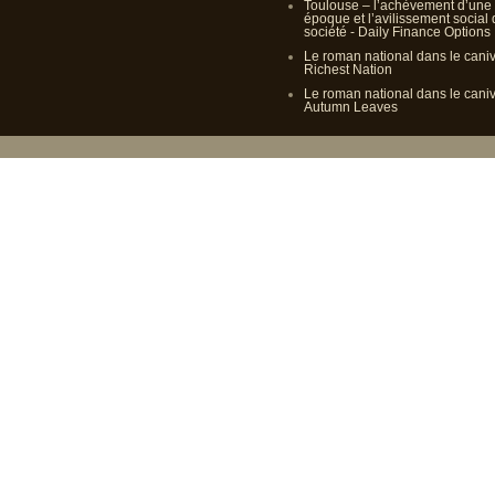
Toulouse – l’achèvement d’une
époque et l’avilissement social
société - Daily Finance Options
Le roman national dans le cani
Richest Nation
Le roman national dans le cani
Autumn Leaves
Propulsé p