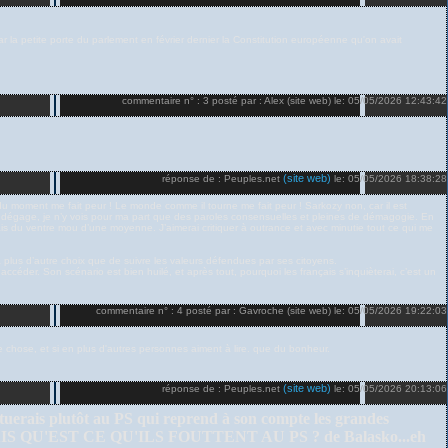
r la petite porte du parlement en février dernier la Constitution européenne qu'on avait
commentaire n° : 3 posté par : Alex (site web) le: 05/05/2026 12:43:42
(site web)
réponse de : Peuples.net
le: 05/05/2026 18:38:28
 du moment me fait peur ! Le monde comme il tourne me fait peur ! Sarkozy non, car il est
l dégage, je n’y vois pour ma part que des paroles consensuelles et pleines de démagogie. En
mais du ventre mou d’une moyenne. J’aimerai critiquer à outrance et avec minutie tout ce qui me
 plus d’autre choix que de suivre les valeurs défendues par ses citoyens.
y accéder. Son scénario est bien huilé, et après tout, pourquoi les français s’inquièterai, c’est un
commentaire n° : 4 posté par : Gavroche (site web) le: 05/05/2026 19:22:03
ne chose, et si en plus d'autres personnes aiment à lire. que du bonheur.
(site web)
réponse de : Peuples.net
le: 05/05/2026 20:13:06
le situerais plutôt au PS qui reprend à son compte les grandes
ou le : MAIS QU'EST CE QU'ILS FOUTTENT AU PS ? de Balasko...eh