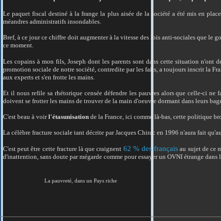
Le paquet fiscal destiné à la frange la plus aisée de la société a été mis en pla
méandres administratifs insondables.
Bref, à ce jour ce chiffre doit augmenter à la vitesse des lois anti-sociales que le
ce moment.
Les copains à mon fils, Joseph dont les parents sont dans cette situation n'ont 
promotion sociale de notre société, contredite par les faits, a toujours inscrit la 
aux experts et s'en frotte les mains.
Et il nous refile sa rhétorique censée défendre les pauvres alors que celle-ci ne
doivent se frotter les mains de trouver de la main d'oeuvre dormant dans leurs ba
C'est beau à voir
l'étasunisation
de la France, ici comme là-bas, cette politique bro
La célèbre fracture sociale tant décrite par Jacques Chirac en 1996 n'aura fait qu'a
62 % des français
C'est peut être cette fracture là que craignent
au sujet de ce 
d'inattention, sans doute par mégarde comme pour essayer un OVNI étrange dans la g
La pauvreté, dans un Pays riche