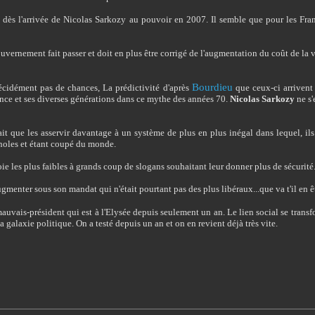
ce dès l'arrivée de Nicolas Sarkozy au pouvoir en 2007. Il semble que pour les Franç
 gouvernement fait passer et doit en plus être corrigé de l'augmentation du coût de la 
Bourdieu
décidément pas de chances, La prédictivité d'après
que ceux-ci arrivent 
France et ses diverses générations dans ce mythe des années 70.
Nicolas Sarkozy
ne s'
 fait que les asservir davantage à un système de plus en plus inégal dans lequel, il
gnoles et étant coupé du monde.
ie les plus faibles à grands coup de slogans souhaitant leur donner plus de sécurité.
ugmenter sous son mandat qui n'était pourtant pas des plus libéraux...que va t'il en êt
mauvais-président qui est à l'Elysée depuis seulement un an. Le lien social se tran
alaxie politique. On a testé depuis un an et on en revient déjà très vite.