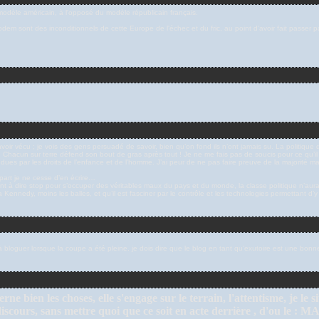
modèle américain, à l'opposé du modèle républicain français.
em sont des inconditionnels de cette Europe de l'échec et du fric, au point d'avoir fait passer pa
voir vécu ; je vois des gens persuadé de savoir, bien qu’on fond ils n’ont jamais su. La politique
Chacun sur terre défend son bout de gras après tout ! Je ne me fais pas de soucis pour ce qu’i
endues par les droits de l’enfance et de l’homme. J’ai peur de ne pas faire preuve de la majorité 
 part je ne cesse d’en écrire…
nt à dire stop pour s’occuper des véritables maux du pays et du monde, la classe politique n’aura
la Kennedy
, moins les balles, et qu’il est fasciner par le contrôle et les technologies permettant d’
 à bloguer lorsque la coupe a été pleine. je dois dire que le blog en tant qu'exutoire est une bon
cerne bien les choses, elle s'engage sur le terrain, l'attentisme, je 
u'un discours, sans mettre quoi que ce soit en acte derrière , d'