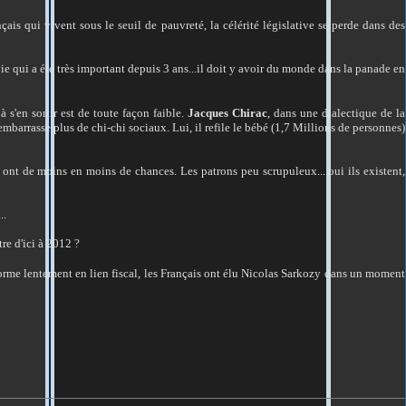
ais qui vivent sous le seuil de pauvreté, la célérité législative se perde dans des
vie qui a été très important depuis 3 ans...il doit y avoir du monde dans la panade en
à s'en sortir est de toute façon faible.
Jacques Chirac
, dans une dialectique de la
embarrasse plus de chi-chi sociaux. Lui, il refile le bébé (1,7 Millions de personnes)
s ont de moins en moins de chances. Les patrons peu scrupuleux....oui ils existent,
..
re d'ici à 2012 ?
sforme lentement en lien fiscal, les Français ont élu Nicolas Sarkozy dans un moment