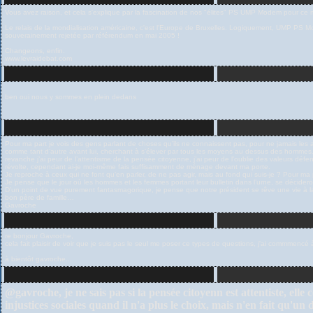
Vous avez raison, et cela s'explique par la fascination de nos "élites" PS UMP Modem pour ce 
Le relais de la mondialisation américaine, c'est l'Europe de Bruxelles. Logiquement, UMP PS Mod
souverainement rejetée par référendum en mai 2005 !
Changeons, enfin.
www.levraidebat.com
ben oui nous y sommes en plein dedans
Pour ma part je vois des gens parlant de choses qu’ils ne connaissent pas, pour ne jamais les a
comme tant d’autre avant lui, cherchant à s’élever par tous les moyens au dessus des hommes. 
revanche j’ai peur de l’attentisme de la pensée citoyenne, j’ai peur de l’oublie des valeurs déf
révolte, cependant ai-je moi-même fais suffisamment de ménage devant ma porte.
Je reproche à ceux qui ne font qu’en parler, de ne pas agir, mais au fond qui suis-je ? Pour ma
Je pense que le jour où les hommes et les femmes portant leur bulletin dans l’urne, se décidero
D’un point de vue purement fantasmagorique, je pense que notre président se rêve une vie à
bon père de famille…
Gavroche
re bonjour Gavroche,
cela fait plaisir de voir que je suis pas le seul me poser ce types de questions, j'ai commmencé
à bientôt gavroche...
@gavroche, je ne sais pas si la pensée citoyenn est attentiste, elle 
injustices sociales quand il n'a plus le choix, mais n'en fait q