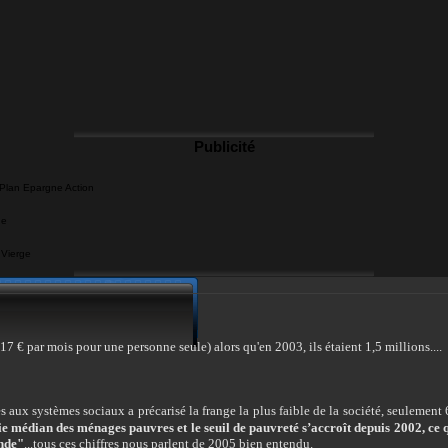
Publicité
 Plan Epargne Action
ue
 Vierge
7 € par mois pour une personne seule) alors qu'en 2003, ils étaient 1,5 millions....
ès aux systèmes sociaux a précarisé la frange la plus faible de la société, seulemen
vie médian des ménages pauvres et le seuil de pauvreté s’accroît depuis 2002, ce qu
onde"
.
..tous ces chiffres nous parlent de 2005 bien entendu.