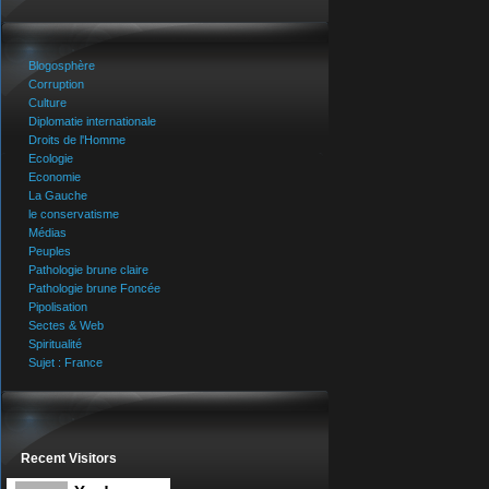
Blogosphère
Corruption
Culture
Diplomatie internationale
Droits de l'Homme
Ecologie
Economie
La Gauche
le conservatisme
Médias
Peuples
Pathologie brune claire
Pathologie brune Foncée
Pipolisation
Sectes & Web
Spiritualité
Sujet : France
Recent Visitors