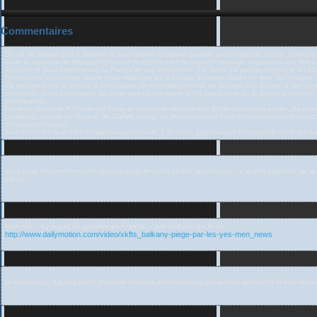
Commentaires
On dit de Jospin qu'il à refermé la parenthèse socialiste ouverte au congrés de Tours...Sarkozy 
toute la machine de Matignon (conseil de défence et de sécurité national, exposition une fois p
Blanche et pour Américaniser la France et ses institutions...De facto, ce président touche à 
fonctionner l'un comme l'autre mais mélanger les 2 surtout à petites doses ne fera "qu'enrayer"
Ce président est le produit d'une histoire personnelle (volonté de prouver aux autres, à son pére, 
discrétion...Il est intéressant de noter que ce président à fait grand'croix de la légion d'honn
participation.
Privilège suprême, A.Frères est l'unique personne décorée lors d'une cérémonie privée, en présen
président, rentrait au "board" de Carlyle group, un des principaux fond d'investissements américai
d'euros de travaux)
Tout ceci n'est que 0.01% (approximativement...) de cette gigantesque et pitoyable farce qui t
slaut auré tes commentaires sont toujours limpides et très analytiques. ce'st très agréable de
tripes.
Mais non , il y a pas de pauvres en France , c'est Balkany qui le dit ...
http://www.dailymotion.com/video/xkfts_balkany-piege-par-les-yes-men_news
je vais voir ça, il a des probl_èmes de mariage et d'employés publics me semble t'il le bon monsi