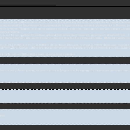
referme la parenthése de toute la politique Française depuis la Veme République.Il veut effectiveme
ar an du chef de l'état devant le parlement de la ligne conductrice de la politique de la France, 
l'ADN de la Veme République et nous sommes entrain de rentrer dans une VIeme République...le pro
 notre système...
à ses fréres, qu'il est le meilleur...désir d'être aimer, de puissance, de respect, d'autorité, etc..
eur (75 personnes actuellement), distinction honorifique la plus haute en France, MM.Paul Desmarais
ce du 1er ministre et de la ministre de la justice.Son ami, recevait la même distinction mais lors
n (en 2003, Carlyle achète les locaux de l'imprimerie Nationale pour 85 millions d'euros...l'Etat l
ue et affame des 100 millions d'hommes sur notre planète.
 te lire. c'est également pour ces raisons que je blogue, car beaucoup de choses me prennent aux
eur.