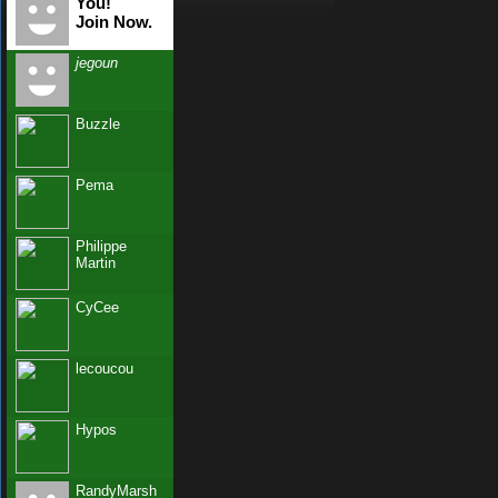
You!
Join Now.
jegoun
Buzzle
Pema
Philippe
Martin
CyCee
lecoucou
Hypos
RandyMarsh