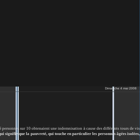
Dimanche 4 mai 2008
t 6 personnes sur 10 obtenaient une indemnisation à cause des différents tours de vis
i signifie que la pauvreté, qui touche en particulier les personnes âgées isolées,