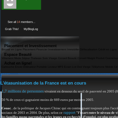
See all
14
members...
Grab This!
MyBlogLog
Placement et Investissement
Bourse en Ligne Placement Financier Investissement Immobilier Défiscalisation Crédit en Ligne
Espace Beauté
Vêtement Mode Séjour Thalasso Soin Visage Conseil Beauté Conseil Maigrir Produit Cosmétiq
Achat en ligne!
Cartouche Encre Ordinateur Portable Lecteur MP3 Ecran Lcd Dvd Vierge Téléphone Mobile Cd
L'étasunisation de la France est en cours
1,7 millions de personnes
vivaient en dessous du seuil de pauvreté en 2005 (81
50 % de ceux-ci gagnaient moins de 669 euros par mois en 2005.
Couac
...de la politique de Jacques Chirac qui en contraignant toujours plus l'acc
rapport
sociaux de 2003 et 2004. De plus, selon ce
"
l’écart entre le niveau de 
les familles mono-parentales et les jeunes en recherche d’emploi, est plus prof