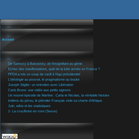
Accueil
De Sarkozy à Bukowsky, de l'insignifiant au génie
Echec des manifestations, quid de la lutte armée en France ?
PPDA a mis un coup de canif à l'égo présidentiel
L'idéologie au pouvoir, le pragmatisme au boulot
Joseph Stiglitz: un entretien avec Libération
Carlo Bruno: une vidéo aux petits oignons
Un nouvel épisode de Martine : Carla et Nicolas, la véritable histoire
Indiens du pérou, le pétrolier Français viole sa charte d'éthique
Juin, wikio et les statistiques
1- La crucifixion en rose (Sexus)