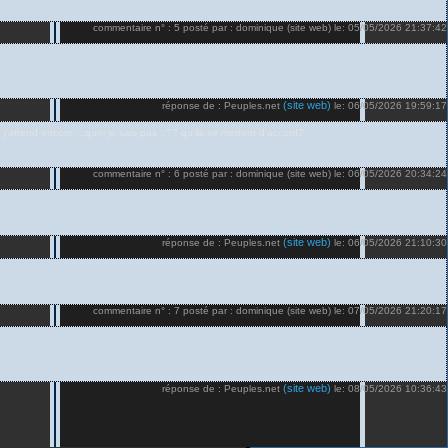
commentaire n° : 5 posté par : dominique (site web) le: 05/05/2026 21:37:42
(site web)
réponse de : Peuples.net
le: 06/05/2026 19:59:17
j'attend encore ...quoi je sais pas ..?? qu'ils se mettent d'accord?
commentaire n° : 6 posté par : dominique (site web) le: 06/05/2026 20:34:24
(site web)
réponse de : Peuples.net
le: 06/05/2026 21:10:30
commentaire n° : 7 posté par : dominique (site web) le: 07/05/2026 21:20:17
(site web)
réponse de : Peuples.net
le: 08/05/2026 10:36:43