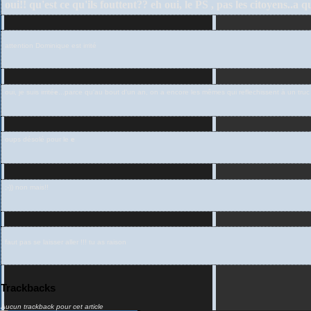
oui!! qu'est ce qu'ils fouttent?? eh oui, le PS , pas les citoyens..a qu
attention Dominique est irrité
oui, je suis irrité
e
...parce qu'au bout d'un an, on a encore les mêmes qui reflechissent à un truc in
oups désolé pour le
e
;-)) non mais!!
faut pas se laisser aller !!! tu as raison
Trackbacks
Aucun trackback pour cet article