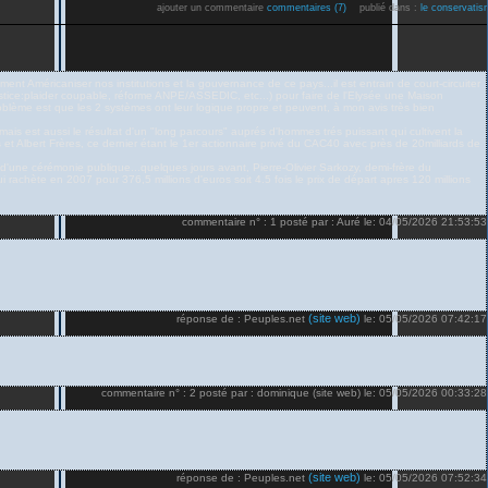
ajouter un commentaire
commentaires (7)
publié dans :
le conservati
nt Américaniser nos institutions et la gouvernance de ce pays...il est entrain de court-circuiter
justice:plaider coupable, réforme ANPE/ASSEDIC, etc...) pour faire de l'Elysée une Maison
blème est que les 2 systèmes ont leur logique propre et peuvent, à mon avis très bien
.) mais est aussi le résultat d'un "long parcours" auprés d'hommes trés puissant qui cultivent la
 et Albert Frères, ce dernier étant le 1er actionnaire privé du CAC40 avec près de 20milliards de
 d'une cérémonie publique...quelques jours avant, Pierre-Olivier Sarkozy, demi-frère du
ui rachète en 2007 pour 376,5 millions d'euros soit 4.5 fois le prix de départ apres 120 millions
commentaire n° : 1 posté par : Auré le: 04/05/2026 21:53:53
(site web)
réponse de : Peuples.net
le: 05/05/2026 07:42:17
commentaire n° : 2 posté par : dominique (site web) le: 05/05/2026 00:33:28
(site web)
réponse de : Peuples.net
le: 05/05/2026 07:52:34