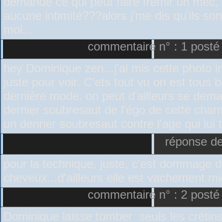
demande ce qui peut faire fremir un mec, 
aucune intimité???alors j'me dis qu'ils so
moi...
commentaire n° : 1 posté 
hey Dominique zen...j'ai mis cette photo ir
juste pour voir. C'ets tout vu on est tous
dernière mode. on peut d'ailleurs se dem
dernier soubresaut de l'égo de cette cha
un denrier soubresaut contre l'age qui lui t
réponse de
pour la technique, juste, c'est dommage 
cheveux...d'ailleurs elle est vachement mi
commentaire n° : 2 posté 
Dominique laisse tomber seuls les crétin