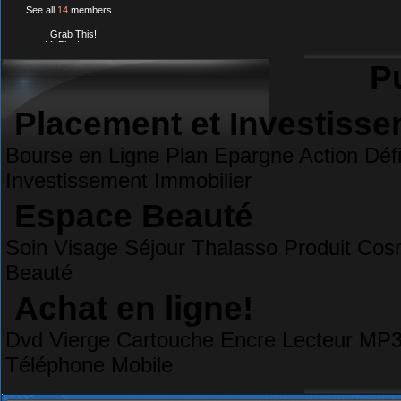
See all
14
members...
Grab This!
MyBlogLog
Pu
Placement et Investiss
Bourse en Ligne Plan Epargne Action Défi
Investissement Immobilier
Espace Beauté
Soin Visage Séjour Thalasso Produit Cos
Beauté
Achat en ligne!
Dvd Vierge Cartouche Encre Lecteur MP3 
Téléphone Mobile