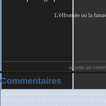
L'éffrontée ou la fut
ajouter un com
Commentaires
allez je triche un peu...( suis du deuxiem
belle que moi, elle a eu vachement plus