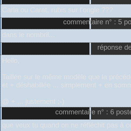
Carla ou Carat, rubis sur l'ongle ???
commentaire n° : 5 pos
dans le nombril...
réponse de
Hello,
Taillée sur le même modèle que la précéde
et + déshabillée ... simplement + en som
@ + ... justement ;-)
commentaire n° : 6 posté
que veux tu quand on ne réfléchit pas à c