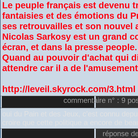
Le peuple français est devenu tr
fantaisies et des émotions du Pr
ses retrouvailles et son nouvel
Nicolas Sarkosy est un grand co
écran, et dans la presse people.
Quand au pouvoir d'achat qui 
attendre car il a de l'amusement
http://leveil.skyrock.com/3.html
commentaire n° : 9 pos
oui du Pain et des Jeux, c'est connu depu
croire que cette politique a encore de bea
réponse de