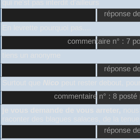
qui ne'st pas interdit d'ailleurs
réponse de
En levrette pourquoi pas....
commentaire n° : 7 p
tiens un anonyme
réponse de
Surtout que
Nico
peut rester debout, pour 
commentaire n° : 8 posté 
je vous demande de vous arreter,
nous
raconter des blagues salaces, de la tenu
réponse de