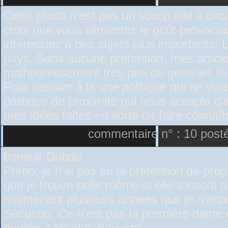
Cette photo n'est pas un scoop elle a circu
crois que vous alimentez le goût provocat
intéressiez à des sujets plus importants.
pays. Sans aucune prétention, mes articl
malheureusement très peu de gens les lis
Pour résister à la une politique qui ne vous 
politique de proximité qui nous accaple d'
mes idées faites en sorte de faire connaî
commentaire n° : 10 pos
bonsoir Dubau,
Primo, je n'ai pas eu la prétention de p
que je trouve belle même si elle s'inscrit
maintenant plusieurs années que je n'app
Secundo, Ce n'est pas la première dame 
mariée à Nicolas Sarkozy.