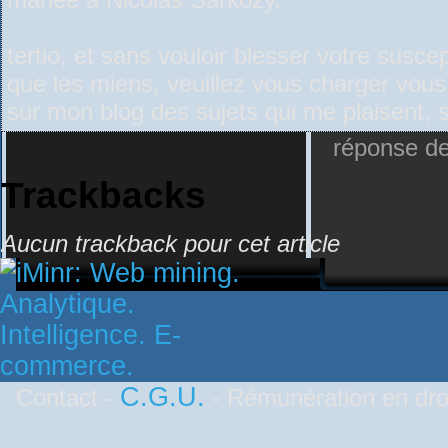
tertio, et sans vouloir blesser votre suscep
que les miens, veuillez vous charger vou
sur mon blog des sujets qui me plaisent, 
réponse de
Trackbacks
Aucun trackback pour cet article
C.G.U.
Contact -
- Rémunération en droi