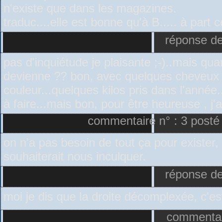
n'existe que dans les magazines.
traduc....elle est bonne qu'à B..... à par
réponse de
pas d'inquiétude je plaisante ;-)..mais q
devienne ?? bon, avec quelques cheveux b
couleur...quelques kilos pris dans l'année
à faire...mais bon, pour être heureuse , j'a
commentaire n° : 3 posté 
on n'a pas besoin de tout ça pour exister, 
souhaiterait nous inculquer.
réponse de
moi je dis que la droite décomplexée, c'es
commentair