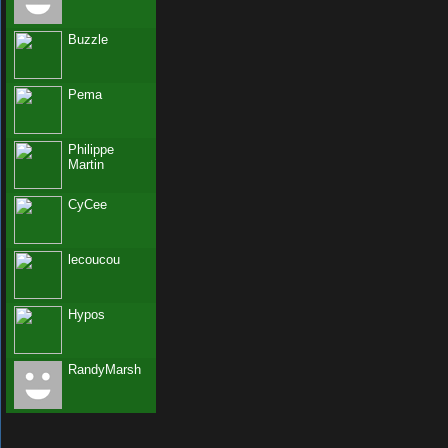
Buzzle
Pema
Philippe
Martin
CyCee
lecoucou
Hypos
RandyMarsh