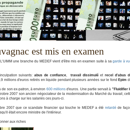
uvagnac est mis en examen
de L'UIMM une branche du MEDEF vient d'être mis en examen suite à sa
garde à vu
nculpation suivants:
abus de confiance
,
travail dissimulé
et
recel d'abus d
9 millions d'euros retirés en liquide pendant plusieurs années sur le fond
Epim
d
es de son ex-patron, à environ
600 millions
d'euros. Une partie servait à
"Fluidifier 
trobre 2007 son ancien négociateur de la modernisation du Marché du travail, cet
ons à charge sur les salariés ces jours-ci.
re 2007 que ce scandale financier qui touche le MEDEF a été
retardé
de faço
'il était encore ministre de l'intérieur.
r aux riches