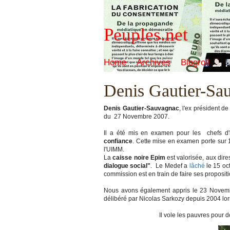
Peuples.net
Home
Archives
Blogroll
Denis Gautier-Sa
Denis Gautier-Sauvagnac
, l'ex président 
du 27 Novembre 2007.
Il a été mis en examen pour les chefs d'i
confiance
. Cette mise en examen porte sur 1
l'UIMM.
La
caisse noire Epim
est valorisée, aux dir
dialogue social"
. Le Medef a
lâché
le 15 oc
commission est en train de faire ses propositi
Nous avons également appris le 23 Novemb
délibéré par Nicolas Sarkozy depuis 2004 lorsqu
Il vole les pauvres pour donne