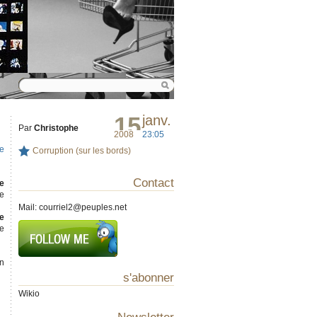
15
janv.
Par
Christophe
2008
23:05
e
Corruption (sur les bords)
Contact
e
e
Mail:
courriel2@peuples.net
le
te
n
s'abonner
Wikio