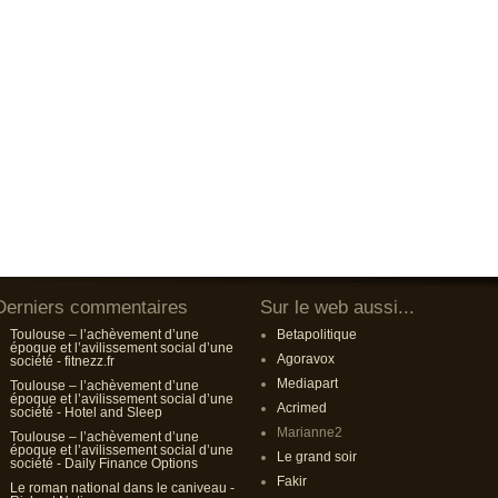
Derniers commentaires
Sur le web aussi...
Toulouse – l’achèvement d’une
Betapolitique
époque et l’avilissement social d’une
Agoravox
société - fitnezz.fr
Mediapart
Toulouse – l’achèvement d’une
époque et l’avilissement social d’une
Acrimed
société - Hotel and Sleep
Marianne2
Toulouse – l’achèvement d’une
époque et l’avilissement social d’une
Le grand soir
société - Daily Finance Options
Fakir
Le roman national dans le caniveau -