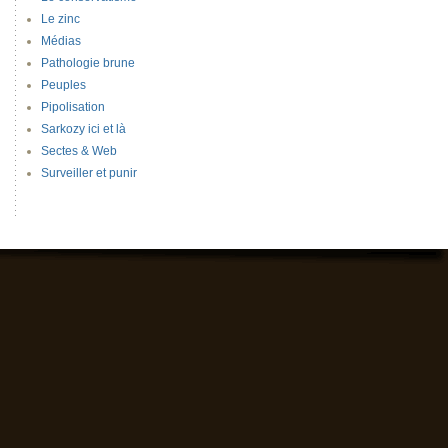
Le zinc
Médias
Pathologie brune
Peuples
Pipolisation
Sarkozy ici et là
Sectes & Web
Surveiller et punir