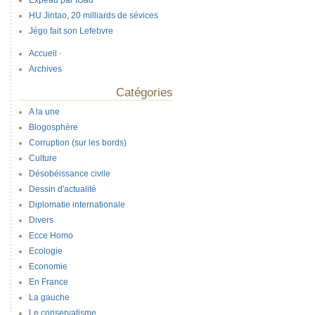
Expeau par tOad
HU Jintao, 20 milliards de sévices
Jégo fait son Lefebvre
Accueil
-
Archives
Catégories
A la une
Blogosphère
Corruption (sur les bords)
Culture
Désobéissance civile
Dessin d'actualité
Diplomatie internationale
Divers
Ecce Homo
Ecologie
Economie
En France
La gauche
Le conservatisme