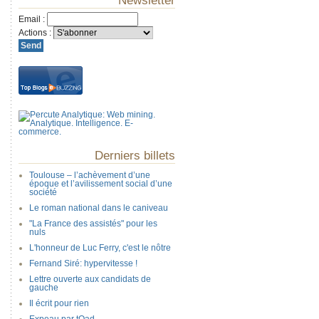
Newsletter
Email
:
Actions
:
Derniers billets
Toulouse – l’achèvement d’une
époque et l’avilissement social d’une
société
Le roman national dans le caniveau
"La France des assistés" pour les
nuls
L'honneur de Luc Ferry, c'est le nôtre
Fernand Siré: hypervitesse !
Lettre ouverte aux candidats de
gauche
Il écrit pour rien