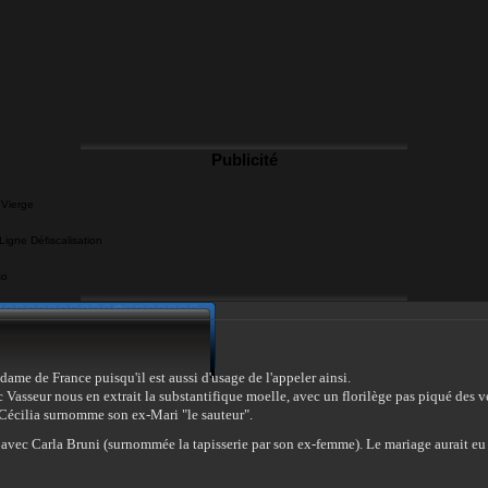
Publicité
 Vierge
igne Défiscalisation
so
dame de France puisqu'il est aussi d'usage de l'appeler ainsi.
c Vasseur nous en extrait la substantifique moelle, avec un florilège pas piqué des 
 Cécilia surnomme son ex-Mari "le sauteur".
 avec Carla Bruni (surnommée la tapisserie par son ex-femme). Le mariage aurait eu 