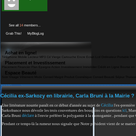
See all
14
members...
Grab This!
MyBlogLog
Achat en ligne!
Téléphone Mobile Lecteur MP3 Cd Vierge Cartouche Encre Ecran Lcd Ordinateur Portable Dvd
Placement et Investissement
Placement Financier Plan Epargne Action Investissement Immobilier Crédit en Ligne Bourse en L
Espace Beauté
Soin Visage Vêtement Mode Conseil Maigrir Produit Cosmétique Conseil Beauté Séjour Thalas
Cécilia ex-Sarkozy en librairie, Carla Bruni à la Mairie ?
Cécilia
Une l
ittérature nourrie paraît en ce début d'année au sujet de
l'ex-première 
ici
Sarkofrance nous dévoile les trois couvertures des bouquins en questions
, Mar
déclare
Carla Bruni
à l'envie préférer la polygamie à la monogamie...pendant que
Pendant ce temps-là la rumeur nous signale que Notre président vient de se marier