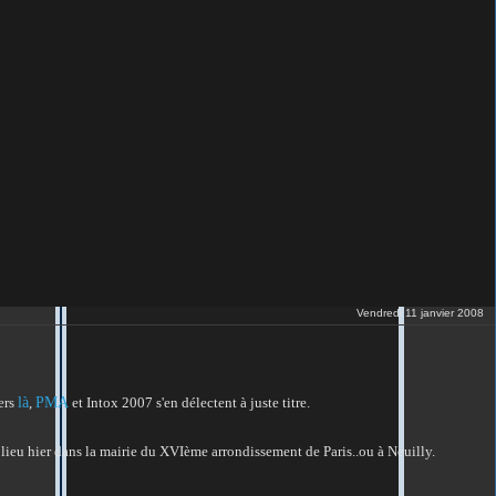
Vendredi 11 janvier 2008
là
PMA
vers
,
et Intox 2007 s'en délectent à juste titre.
lieu hier dans la mairie du XVIème arrondissement de Paris..ou à Neuilly.