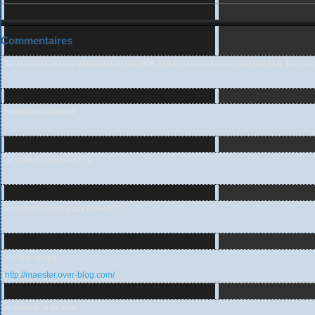
Commentaires
Je vous souhaite une très bonne année 2008, et bonne continuation pour votre blog, bien à vo
bonne année Arnaud
ça, c'est du concentré ! ;o)
synthétique n'est ce pas Dominik ?
Un blog sympa :
http://maester.over-blog.com/
je vais voir ça de suite