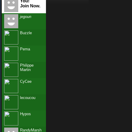
You!
Join Now.
jegoun
Buzzle
Pema
Philippe
Martin
CyCee
lecoucou
Hypos
RandyMarsh