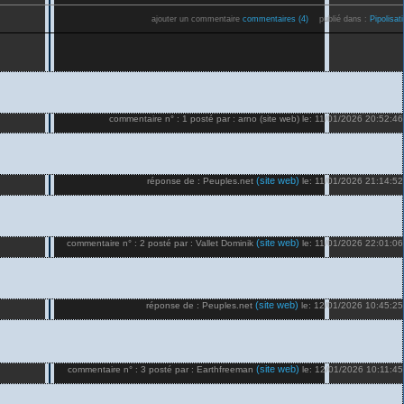
ajouter un commentaire
commentaires (4)
publié dans :
Pipolisat
commentaire n° : 1 posté par : arno (site web) le: 11/01/2026 20:52:46
(site web)
réponse de : Peuples.net
le: 11/01/2026 21:14:52
(site web)
commentaire n° : 2 posté par : Vallet Dominik
le: 11/01/2026 22:01:06
(site web)
réponse de : Peuples.net
le: 12/01/2026 10:45:25
(site web)
commentaire n° : 3 posté par : Earthfreeman
le: 12/01/2026 10:11:45