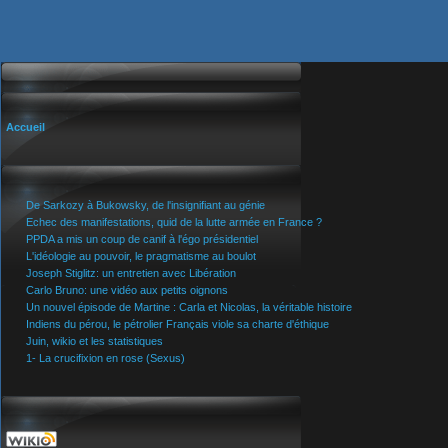
Accueil
De Sarkozy à Bukowsky, de l'insignifiant au génie
Echec des manifestations, quid de la lutte armée en France ?
PPDA a mis un coup de canif à l'égo présidentiel
L'idéologie au pouvoir, le pragmatisme au boulot
Joseph Stiglitz: un entretien avec Libération
Carlo Bruno: une vidéo aux petits oignons
Un nouvel épisode de Martine : Carla et Nicolas, la véritable histoire
Indiens du pérou, le pétrolier Français viole sa charte d'éthique
Juin, wikio et les statistiques
1- La crucifixion en rose (Sexus)