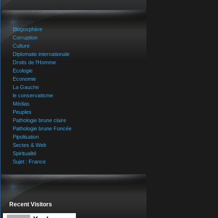
Blogosphère
Corruption
Culture
Diplomatie internationale
Droits de l'Homme
Ecologie
Economie
La Gauche
le conservatisme
Médias
Peuples
Pathologie brune claire
Pathologie brune Foncée
Pipolisation
Sectes & Web
Spiritualité
Sujet : France
Recent Visitors