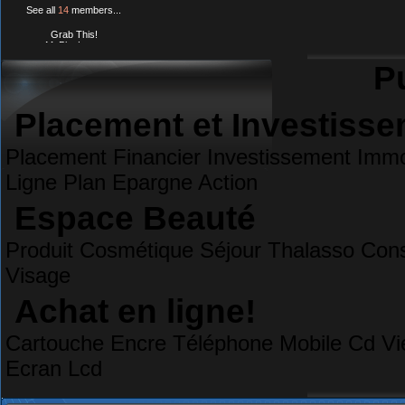
See all
14
members...
Grab This!
MyBlogLog
Pu
Placement et Investiss
Placement Financier Investissement Immob
Ligne Plan Epargne Action
Espace Beauté
Produit Cosmétique Séjour Thalasso Cons
Visage
Achat en ligne!
Cartouche Encre Téléphone Mobile Cd Vi
Ecran Lcd