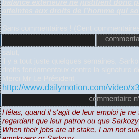
balance extérieure ne justifient donc 
atteintes aux droits de l’homme qui s
Sans commentaires ! (Cent commentaires.
commentair
salut,
il y a tout juste quelques semaines, Sark
droits fondamentaux contre la signature de 
Merci Mr Le Président
http://www.dailymotion.com/video/x3
commentaire n°
Hélas, quand il s'agit de leur emploi je ne 
regardant que leur patron ou que Sarkoz
When their jobs are at stake, I am not sur
employers or Sarkozy…