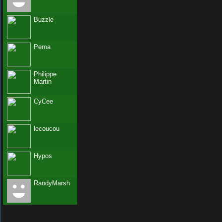
Buzzle
Pema
Philippe
Martin
CyCee
lecoucou
Hypos
RandyMarsh