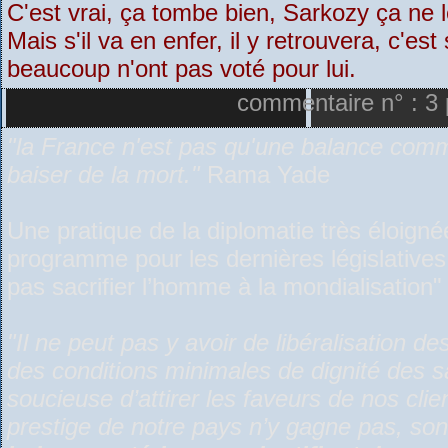
C'est vrai, ça tombe bien, Sarkozy ça ne 
Mais s'il va en enfer, il y retrouvera, c'es
beaucoup n'ont pas voté pour lui.
commentaire n° : 3 
"la France n'est pas qu'une balance comme
baiser de la mort."
Rama Yade
Une pratique de la diplomatie très éloign
programme pour les dernières législatives, 
pas sacrifier l’homme à la mondialisation" 
"Il ne peut pas y avoir de libéralisation
des conditions minimales de dignité des sa
soucieuse d’attirer les faveurs de nos clie
prestige de notre pays n’y gagne pas, s