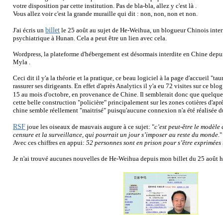
votre disposition par cette institution. Pas de bla-bla, allez y c'est là .
Vous allez voir c'est la grande muraille qui dit : non, non, non et non.
billet
J'ai écris un
le 25 août au sujet de He-Weihua, un blogueur Chinois inter
psychiatrique à Hunan. Cela a peut être un lien avec cela.
Wordpress, la plateforme d'hébergement est désormais interdite en Chine depu
Myla .
Ceci dit il y'a la théorie et la pratique, ce beau logiciel à la page d'accueil "taur
rassurer ses dirigeants. En effet d'après Analytics il y'a eu 72 visites sur ce blo
15 au mois d'octobre, en provenance de Chine. Il semblerait donc que quelqu
cette belle construction "policière" principalement sur les zones cotières d'apr
chine semble réellement "maitrisé" puisqu'aucune connexion n'a été réalisée du
RSF
joue les oiseaux de mauvais augure à ce sujet: "
c’est peut-être le modèle 
censure et la surveillance, qui pourrait un jour s’imposer au reste du monde
."
Avec ces chiffres en appui:
52 personnes sont en prison pour s’être exprimées 
Je n'ai trouvé aucunes nouvelles de He-Weihua depuis mon billet du 25 août h