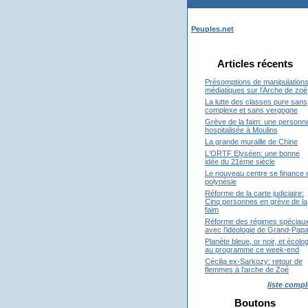
Peuples.net
Articles récents
Présomptions de manipulation
médiatiques sur l'Arche de zoé
La lutte des classes pure sans
complexe et sans vergogne
Grève de la faim: une personn
hospitalisée à Moulins
La grande muraille de Chine
L'ORTF Elyséen: une bonne
idée du 21ème siècle
Le nouveau centre se finance 
polynésie
Réforme de la carte judiciaire:
Cinq personnes en grève de la
faim
Réforme des régimes spéciau
avec l'idéologie de Grand-Pap
Planète bleue, or noir, et écolog
au programme ce week-end
Cécilia ex-Sarkozy: retour de
flemmes à l'arche de Zoé
liste compl
Boutons