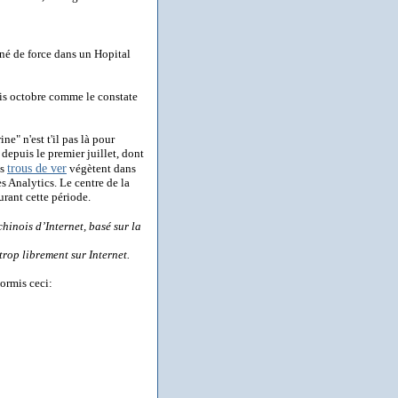
né de force dans un Hopital
is octobre comme le constate
ine" n'est t'il pas là pour
g depuis le premier juillet, dont
trous de ver
es
végètent dans
ès Analytics. Le centre de la
rant cette période.
chinois d’Internet, basé sur la
trop librement sur Internet.
ormis ceci: