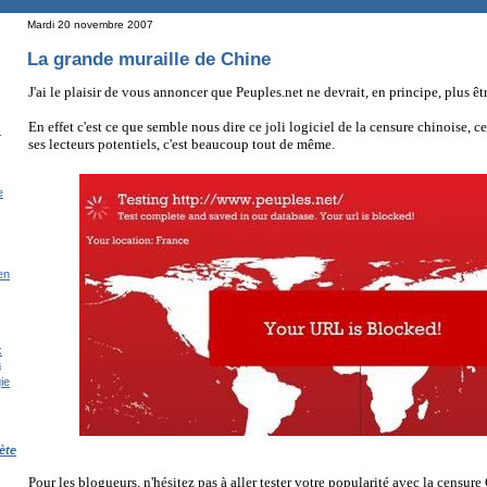
Mardi 20 novembre 2007
La grande muraille de Chine
J'ai le plaisir de vous annoncer que Peuples.net ne devrait, en principe, plus êt
En effet c'est ce que semble nous dire ce joli logiciel de la censure chinoise, 
s
ses lecteurs potentiels, c'est beaucoup tout de même.
e
en
x
a
ie
ète
Pour les blogueurs, n'hésitez pas à aller tester votre popularité avec la censure