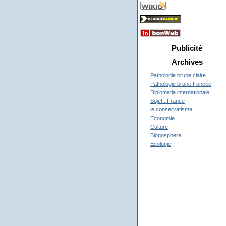
Publicité
Archives
Pathologie brune claire
Pathologie brune Foncée
Diplomatie internationale
Sujet : France
le conservatisme
Economie
Culture
Blogosphère
Ecologie