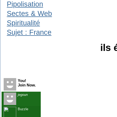
Pipolisation
Sectes & Web
Spiritualité
Sujet : France
ils 
Recent Visitors
You!
Join Now.
jegoun
Buzzle