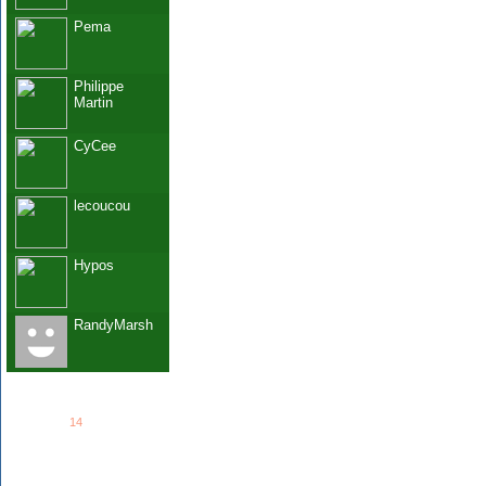
Pema
Philippe
Martin
CyCee
lecoucou
Hypos
RandyMarsh
See all
14
members...
Grab This!
MyBlogLog