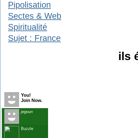
Pipolisation
Sectes & Web
Spiritualité
Sujet : France
ils 
Recent Visitors
You!
Join Now.
jegoun
Buzzle