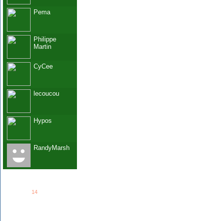
Pema
Philippe
Martin
CyCee
lecoucou
Hypos
RandyMarsh
See all
14
members...
Grab This!
MyBlogLog