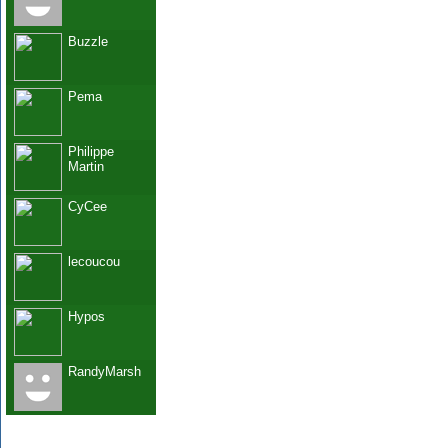
Buzzle
Pema
Philippe
Martin
CyCee
lecoucou
Hypos
RandyMarsh