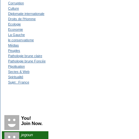
Corruption
Culture
Diplomatie internationale
Droits de l'Homme
Ecologie
Economie
La Gauche
le conservatisme
Médias
Peuples
Pathologie brune claire
Pathologie brune Foncée
Pipolisation
Sectes & Web
Spiritualité
Sujet : France
Recent Visitors
You!
Join Now.
jegoun