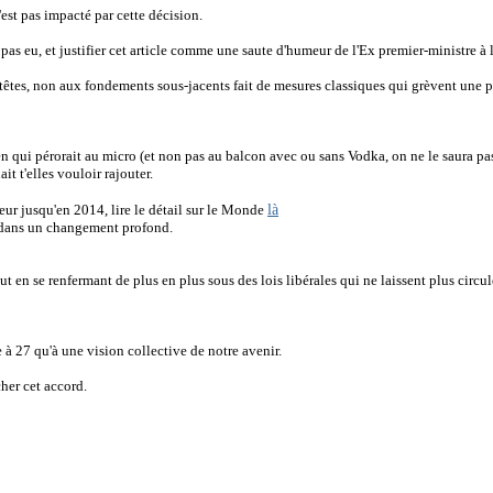
est pas impacté par cette décision.
 pas eu, et justifier cet article comme une saute d'humeur de l'Ex premier-ministre à
 têtes, non aux fondements sous-jacents fait de mesures classiques qui grèvent une par
ui pérorait au micro (et non pas au balcon avec ou sans Vodka, on ne le saura pa
t t'elles vouloir rajouter.
là
eur jusqu'en 2014, lire le détail sur le Monde
 dans un changement profond.
t en se renfermant de plus en plus sous des lois libérales qui ne laissent plus circu
27 qu'à une vision collective de notre avenir.
cher cet accord.