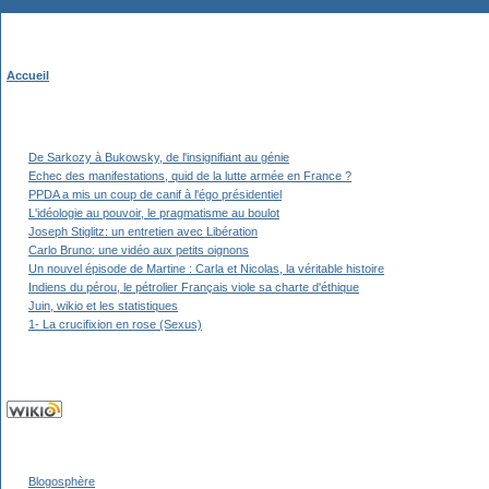
Accueil
De Sarkozy à Bukowsky, de l'insignifiant au génie
Echec des manifestations, quid de la lutte armée en France ?
PPDA a mis un coup de canif à l'égo présidentiel
L'idéologie au pouvoir, le pragmatisme au boulot
Joseph Stiglitz: un entretien avec Libération
Carlo Bruno: une vidéo aux petits oignons
Un nouvel épisode de Martine : Carla et Nicolas, la véritable histoire
Indiens du pérou, le pétrolier Français viole sa charte d'éthique
Juin, wikio et les statistiques
1- La crucifixion en rose (Sexus)
Blogosphère