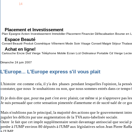
See all
14
members...
Grab This!
MyBlogLog
Placement et Investissement
Plan Epargne Action Investissement Immobilier Placement Financier Défiscalisation Bourse en L
Espace Beauté
Conseil Beauté Produit Cosmétique Vêtement Mode Soin Visage Conseil Maigrir Séjour Thalas
Achat en ligne!
Cartouche Encre Dvd Vierge Téléphone Mobile Ecran Lcd Ordinateur Portable Cd Vierge Lect
Dimanche 24 juin 2007
L'Europe... L'Europe express s'il vous plait
L'histoire est comme cela, il y'a des phases pendant lesquelles l'opinion, la pensée 
constater, que nous le souhaitions ou non, que nous sommes entrés dans ce temps-l
Et je dois dire que, pour ma part c'est avec plaisir, car même si je n'approuve pas l
Je suis persuadé que cette sensation pimentée d'amertume et de sucré-salé de ce go
Mais n'oublions pas le principal, la majorité des actions que le gouvernement intro
juguler les déficits par une augmentation de la TVA auto-labelisée sociale.
Outre le fait que cet impôt supplémentaire serait davantage antisocial que social pu
perdre à l'UMP environ 80 députés à l'UMP aux législatives selon Jean Pierre Raffari
à l'UMP.