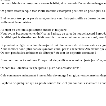
Pourtant Nicolas Sarkozy porte encore le bébé, si le pouvoir d'achat des ménages n'
On pourra rétorquer que Jean Pierre Raffarin escomptait peut-être un poste qu'il n'a
Bref ne nous trompons pas de sujet, oui à ce vent frais qui souffle au dessus de nos
réellement économisées.
Au sujet du vent frais qui souffle encore et toujours:
Nous avons beaucoup entendu Nicolas Sarkozy au sujet du nouvel accord Européen q
J'ai débloqué la situation semblait vouloir dire ses mimiques et pas sans mal, semblai
Et pourtant la règle de la double majorité qui bloque tant de décision reste en vigu
Nous sommes donc plus dans le symbole voulu par la chancelière Allemande que
Où sont passées les ambitions de l'Europe? où sont les objectifs communs ?
Nous continuons à avoir une Europe qui s'agrandit sans savoir au juste jusqu'où, tou
Où sont les Hommes et les peuples au juste dans ces décisions ?
Cela commence maintenant à ressembler davantage à un gigantesque marchandage à 
La photo de quelqu'un qui n'a pas le sourire facile et qui pourtant est arrivée à arra