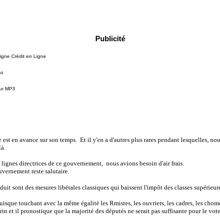
Publicité
igne Crédit en Ligne
so
eur MP3
est en avance sur son temps. Et il y'en a d'autres plus rares pendant lesquelles, nou
à.
es lignes directrices de ce gouvernement, nous avions besoin d'air frais.
uvernement reste salutaire.
duit sont des mesures libérales classiques qui baissent l'impôt des classes supérieu
isque touchant avec la même égalité les Rmistes, les ouvriers, les cadres, les chome
n et il pronostique que la majorité des députés ne serait pas suffisante pour le vote