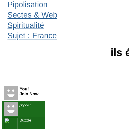
Pipolisation
Sectes & Web
Spiritualité
Sujet : France
ils 
Recent Visitors
You!
Join Now.
jegoun
Buzzle