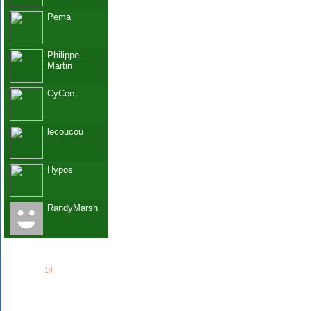
Pema
Philippe
Martin
CyCee
lecoucou
Hypos
RandyMarsh
See all
14
members...
Grab This!
MyBlogLog