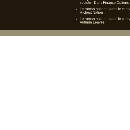
société - Daily Finance Options
Le roman national dans le cani
Richest Nation
Le roman national dans le cani
Autumn Leaves
Propulsé p