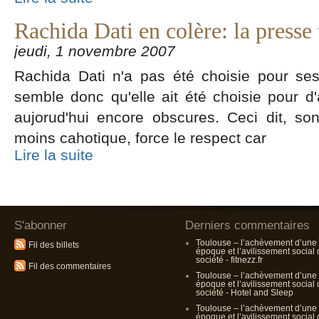
Rachida Dati en colère: la presse
jeudi, 1 novembre 2007
Rachida Dati n'a pas été choisie pour ses d
semble donc qu'elle ait été choisie pour d
aujorud'hui encore obscures. Ceci dit, son
moins cahotique, force le respect car
Lire la suite
S'abonner
Derniers commentaires
Toulouse – l’achèvement d’une
Fil des billets
époque et l’avilissement social
société - fitnezz.fr
Fil des commentaires
Toulouse – l’achèvement d’une
époque et l’avilissement social
société - Hotel and Sleep
Toulouse – l’achèvement d’une
époque et l’avilissement social