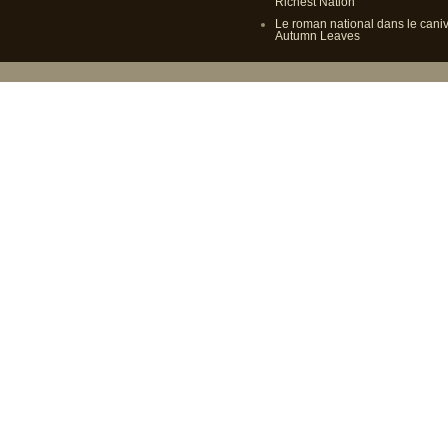
Richest Nation
Le roman national dans le cani
Autumn Leaves
Propulsé p