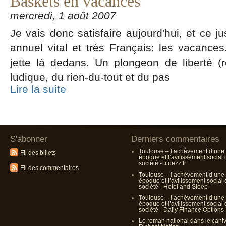
Baskets en vacances
mercredi, 1 août 2007
Je vais donc satisfaire aujourd'hui, et ce j
annuel vital et très Français: les vacances
jette là dedans. Un plongeon de liberté (r
ludique, du rien-du-tout et du pas
Lire la suite
S'abonner
Derniers commentaires
Toulouse – l’achèvement d’une
Fil des billets
époque et l’avilissement social
société - fitnezz.fr
Fil des commentaires
Toulouse – l’achèvement d’une
époque et l’avilissement social
société - Hotel and Sleep
Toulouse – l’achèvement d’une
époque et l’avilissement social
société - Daily Finance Options
Le roman national dans le cani