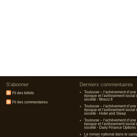
S'abonner
Derniers commentaires
Toulouse – l’achèvement d’une
Fil des billets
époque et l’avilissement social
société - fitnezz.fr
Fil des commentaires
Toulouse – l’achèvement d’une
époque et l’avilissement social
société - Hotel and Sleep
Toulouse – l’achèvement d’une
époque et l’avilissement social
société - Daily Finance Options
Le roman national dans le cani