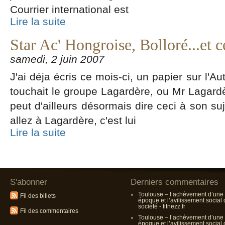
Courrier international est
Lire la suite
Star Ac' Hongroise, Bolloré...et 
samedi, 2 juin 2007
J'ai déja écris ce mois-ci, un papier sur l'A
touchait le groupe Lagardère, ou Mr Lagardè
peut d'ailleurs désormais dire ceci à son suj
allez à Lagardère, c'est lui
Lire la suite
S'abonner
Derniers commentaires
Toulouse – l’achèvement d’une
Fil des billets
époque et l’avilissement social
société - fitnezz.fr
Fil des commentaires
Toulouse – l’achèvement d’une
époque et l’avilissement social