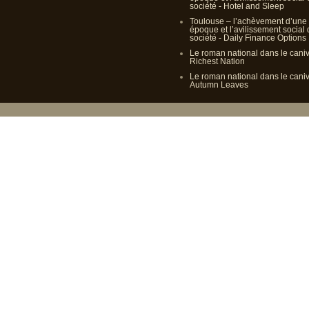
société - Hotel and Sleep
Toulouse – l’achèvement d’une
époque et l’avilissement social
société - Daily Finance Options
Le roman national dans le cani
Richest Nation
Le roman national dans le cani
Autumn Leaves
Propulsé p