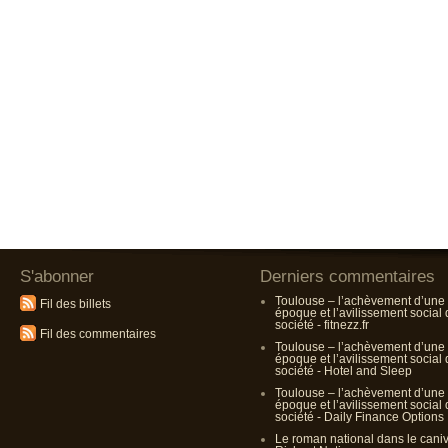
S'abonner
Derniers commentaires
Toulouse – l’achèvement d’une
Fil des billets
époque et l’avilissement social
société - fitnezz.fr
Fil des commentaires
Toulouse – l’achèvement d’une
époque et l’avilissement social
société - Hotel and Sleep
Toulouse – l’achèvement d’une
époque et l’avilissement social
société - Daily Finance Options
Le roman national dans le cani