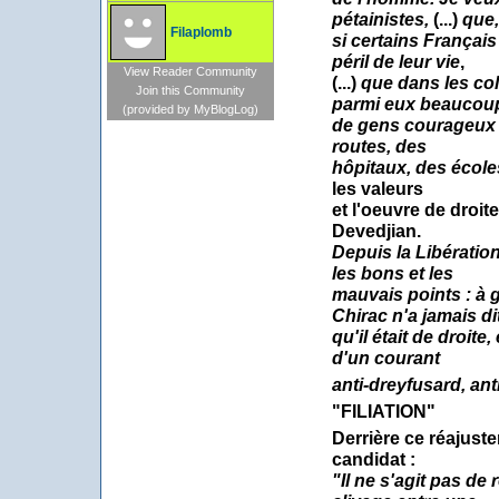
pétainistes,
(...)
que,
Filaplomb
si certains Françai
péril de leur vie
,
View Reader Community
(...)
que dans les colo
Join this Community
parmi
eux beaucou
(provided by MyBlogLog)
de gens courageux q
routes, des
hôpitaux, des école
les valeurs
et l'oeuvre de droite
Devedjian.
Depuis la Libération
les bons et les
mauvais points : à g
Chirac n'a jamais di
qu'il était de droite,
d'un courant
anti-dreyfusard, ant
"FILIATION"
Derrière ce réajuste
candidat :
"Il ne s'agit pas de