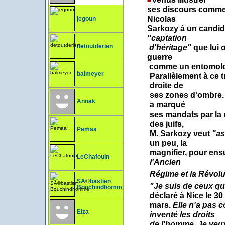
ses discours comme 
Nicolas
jegoun
Sarkozy à un candida
"captation
d'héritage"
que lui o
detoutderien
guerre
comme un entomologi
balmeyer
Parallèlement à ce t
droite de
ses zones d'ombre. 
Annak
a marqué
ses mandats par la 
des juifs,
Pemaa
M. Sarkozy veut
"as
un peu, la
magnifier, pour ens
LeChafouin
l'Ancien
Régime et la Révolu
SÃ©bastien
"Je suis de ceux qu
Bouchindhomme
déclaré à Nice le 30
mars.
Elle n'a pas c
Elza
inventé les droits
de l'homme. Je veux