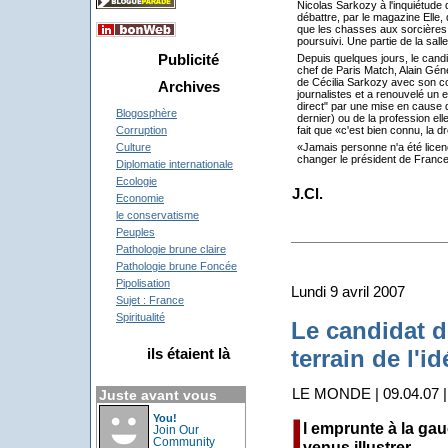
Nicolas Sarkozy à l'inquiétude
débattre, par le magazine Elle, 
que les chasses aux sorcières on
poursuivi. Une partie de la salle
Publicité
Depuis quelques jours, le candi
chef de Paris Match, Alain Génes
de Cécilia Sarkozy avec son co
Archives
journalistes et a renouvelé un 
direct" par une mise en cause 
Blogosphère
dernier) ou de la profession ell
fait que «c'est bien connu, la d
Corruption
«Jamais personne n'a été licen
Culture
changer le président de France 
Diplomatie internationale
Ecologie
J.Cl.
Economie
le conservatisme
Peuples
Pathologie brune claire
Pathologie brune Foncée
Pipolisation
Lundi 9 avril 2007
Sujet : France
Spiritualité
Le candidat d
ils étaient là
terrain de l'i
LE MONDE | 09.04.07 | 
Juste avant vous
You!
l emprunte à la gau
Join Our
Community
venus illustrer