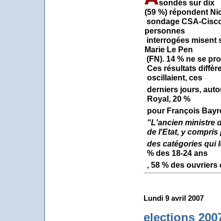
sondés sur dix
(59 %) répondent Ni
sondage CSA-Cisco p
personnes
interrogées misent s
Marie Le Pen
(FN). 14 % ne se pr
Ces résultats diffèr
oscillaient, ces
derniers jours, aut
Royal, 20 %
pour François Bayr
"L'ancien ministre d
de l'Etat, y compris
des catégories qui l
% des 18-24 ans
, 58 % des ouvriers
Lundi 9 avril 2007
elections 200