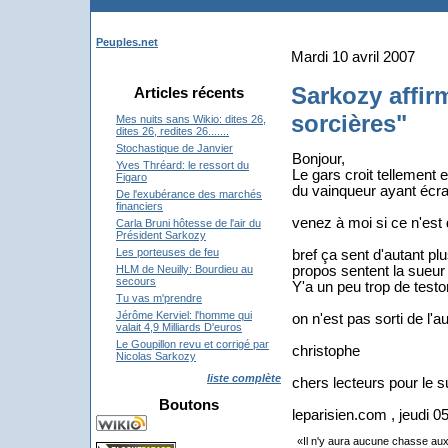
Peuples.net
Mardi 10 avril 2007
Sarkozy affir
Articles récents
sorcières"
Mes nuits sans Wikio: dites 26,
dites 26, redites 26.......
Stochastique de Janvier
Bonjour,
Yves Thréard: le ressort du
Le gars croit tellement e
Figaro
du vainqueur ayant écras
De l'exubérance des marchés
financiers
venez à moi si ce n'est d
Carla Bruni hôtesse de l'air du
Président Sarkozy
Les porteuses de feu
bref ça sent d'autant p
propos sentent la sueu
HLM de Neuilly: Bourdieu au
secours
Y'a un peu trop de test
Tu vas m'prendre
Jérôme Kerviel: l'homme qui
on n'est pas sorti de l
valait 4,9 Milliards D'euros
Le Goupillon revu et corrigé par
christophe
Nicolas Sarkozy
liste complète
chers lecteurs pour le s
Boutons
leparisien.com , jeudi 0
«Il n'y aura aucune chasse aux 