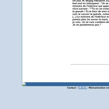
Un jour, M. Begag interpellé sur
bon mot en rétorquant :
"Je ne
ministre de l'intérieur qui appe
récit suivant
:
""Tu es un conna
la gueule ! Tu te fous de mon 
vais te casser ta gueule, sala
(...)
Le ministre de l'intérieur
jamais plus lui serrer la main, 
je suis. Je ne sais co
mbien de 
Je ne pardonnerai p
as.
"
C.G.U.
Contact -
- Rémunération en