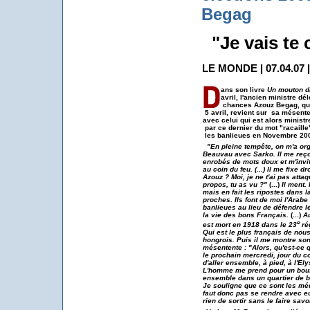
Begag
"Je vais te 
LE MONDE | 07.04.07 | 
ans son livre
Un mouton d
avril, l'ancien ministre dé
chances Azouz Begag, qui
5 avril, revient sur sa mésente
avec celui qui est alors ministre
par ce dernier du mot "racaille
les banlieues en Novembre 2005
"En pleine tempête, on m'a org
Beauvau avec Sarko. Il me reço
enrobés de mots doux et m'invi
au coin du fe
u. (...) Il me fixe 
Azouz ? Moi, je ne t'ai pas atta
propos, tu as vu ?"
(...)
Il ment.
mais en fait les ripostes dans l
proches. Ils font de moi l'Arab
banlieues au lieu de défendre l
la vie des bons Français.
(...)
A
e
est mort en 1918 dans le 23
ré
Q
ui est le plus français de nous
hongrois.
Puis il me montre son
mésenten
te : "Alors, qu'est-ce q
le prochain mercredi, jour du c
d'aller ensemble, à pied, à l'El
L'homme me prend pour un
bouf
ensemble dans un quartier de 
Je s
ouligne que ce sont les méd
faut donc pas se rendre avec eux
rien de sortir sans le faire
savoi