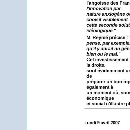
l'angoisse des Franç
l'innovation par
nature anxiogène ou l
choisit visiblement
cette seconde solut
idéologique."
M. Reynié précise :
pense, par exemple
qu'il y aurait un gé
bien ou le mal."
Cet investissement a
la droite,
sont évidemment une
de
préparer un bon repo
également à
un moment où, sous 
économique
et social n'illustre pl
Lundi 9 avril 2007