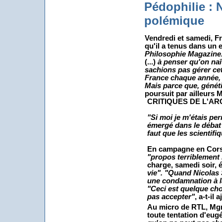
Pédophilie : N
polémique
Vendredi et samedi, F
qu'il a tenus dans un 
Philosophie Magazine
(...)
à penser qu'on naî
sachions pas gérer ce
France chaque année, 
Mais parce que, généti
poursuit par ailleurs 
CRITIQUES DE L'A
"Si moi je m'étais per
émergé dans le débat
faut que les scientif
En campagne en Corse,
"propos terriblement 
charge, samedi soir,
vie
". "Quand Nicolas 
une condamnation à l
"Ceci est quelque ch
pas accepter
"
, a-t-il 
Au micro de RTL, Mgr 
toute tentation d'eu