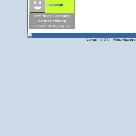
Filaplomb
View Reader Community
Join this Community
(provided by MyBlogLog)
C.G.U.
Contact -
- Rémunération en