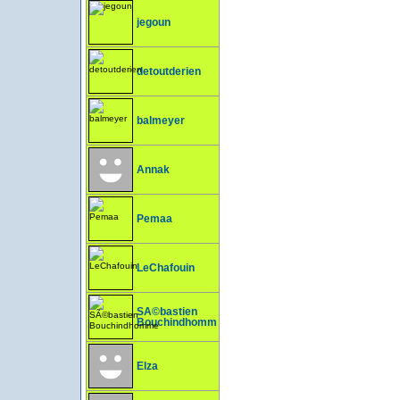
jegoun
detoutderien
balmeyer
Annak
Pemaa
LeChafouin
SÃ©bastien
Bouchindhomme
Elza