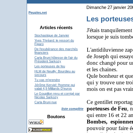
Dimanche 27 janvier 20
Peuples.net
Les porteuses
Articles récents
J'étais tranquilement
lorsque je suis tomb
Stochastique de Janvier
Yves Thréard: le ressort du
Figaro
L'antidiluvienne zape
De l'exubérance des marchés
financiers
de Joseph qui essaye
Carla Bruni hôtesse de l'air du
Président Sarkozy
donc changé pour une
Les porteuses de feu
et les chaines.
HLM de Neuilly: Bourdieu au
Qule bonheur et quell
secours
Tu vas m'prendre
qui y trouve une tro
Jérôme Kerviel: l'homme qui
mois on est pas vrai
valait 4,9 Milliards D'euros
Le Goupillon revu et corrigé par
Nicolas Sarkozy
Ce gentillet reporta
Carla Bruni nue
porteuses de Feu
, 
liste complète
qui entre 16 et 22 a
Boutons
Bombes, espionner
pouvoir pour faire é