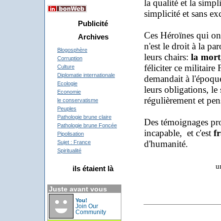
la qualité et la sim
simplicité et sans ex
Publicité
Ces Héroïnes qui ont
Archives
n'est le droit à la p
Blogosphère
leurs chairs:
la mort
Corruption
féliciter ce militaire
Culture
Diplomatie internationale
demandait à l'époque
Ecologie
leurs obligations, le
Economie
régulièrement et pens
le conservatisme
Peuples
Pathologie brune claire
Des témoignages prof
Pathologie brune Foncée
incapable, et c'est
f
Pipolisation
d'humanité.
Sujet : France
Spiritualité
u
ils étaient là
Juste avant vous
You!
Join Our
Community