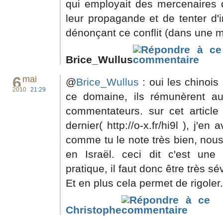
qui employait des mercenaires
leur propagande et de tenter d'i
dénonçant ce conflit (dans une m
Brice_Wullus
6
mai
@
Brice_Wullus
: oui les chinois
2010
21:29
ce domaine, ils rémunèrent a
commentateurs. sur cet article
dernier( http://o-x.fr/hi9l ), j'e
comme tu le note très bien, nou
en Israël. ceci dit c'est un
pratique, il faut donc être très s
Et en plus cela permet de rigoler.
Christophe