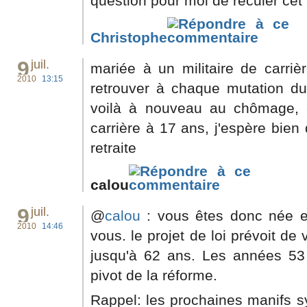
question pour moi de reculer cet 
Christophe
9
juil.
mariée à un militaire de carriè
2010
13:15
retrouver à chaque mutation du 
voilà à nouveau au chômage,
carrière à 17 ans, j'espère bien
retraite
calou
9
juil.
@
calou
: vous êtes donc née en
2010
14:46
vous. le projet de loi prévoit d
jusqu'à 62 ans. Les années 53
pivot de la réforme.
Rappel: les prochaines manifs s