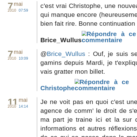
7
mai
c'est vrai Christophe, une nouve
2010
07:59
qui manque encore (heureusemen
bien fait rire. Bonne continuation
Brice_Wullus
7
mai
@
Brice_Wullus
: Ouf, je suis s
2010
10:09
gamins depuis Mardi, je t'explique
vais gratter mon billet.
Christophe
11
mai
Je ne voit pas en quoi c'est une
2010
14:14
agence de comm' le droit de s'e
ma part je traine ici et la sur
informations et autres réflexion