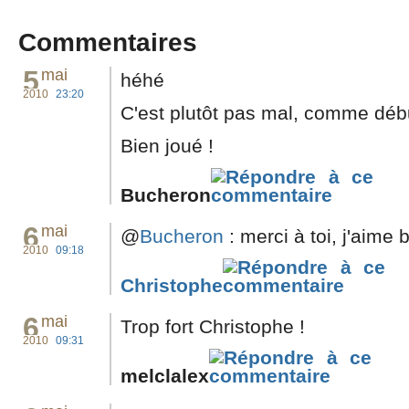
Commentaires
5
mai
héhé
2010
23:20
C'est plutôt pas mal, comme débu
Bien joué !
Bucheron
6
mai
@
Bucheron
: merci à toi, j'aime
2010
09:18
Christophe
6
mai
Trop fort Christophe !
2010
09:31
melclalex