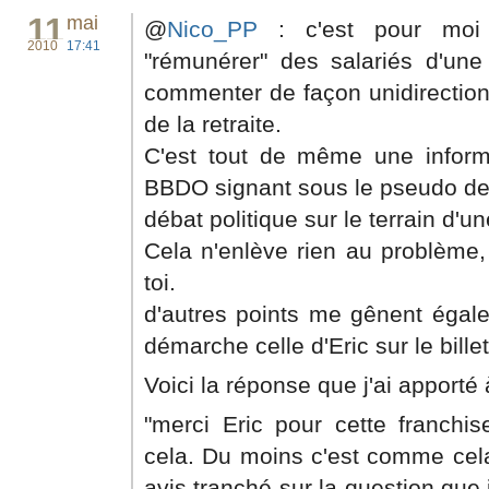
11
mai
@
Nico_PP
: c'est pour moi
2010
17:41
"rémunérer" des salariés d'un
commenter de façon unidirectionn
de la retraite.
C'est tout de même une inform
BBDO signant sous le pseudo de 
débat politique sur le terrain d'
Cela n'enlève rien au problème,
toi.
d'autres points me gênent égale
démarche celle d'Eric sur le billet
Voici la réponse que j'ai apporté à
"merci Eric pour cette franchis
cela. Du moins c'est comme cela 
avis tranché sur la question que