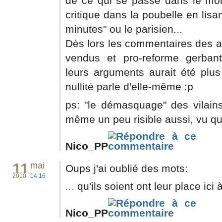
de ce qui se passe dans le mon
critique dans la poubelle en lisan
minutes" ou le parisien...
Dès lors les commentaires des a
vendus et pro-reforme gerbant
leurs arguments aurait été plus
nullité parle d'elle-même :p
ps: "le démasquage" des vilains 
même un peu risible aussi, vu qu'i
Nico_PP
11
mai
Oups j'ai oublié des mots:
2010
14:16
...
qu'ils soient ont leur place ici
Nico_PP