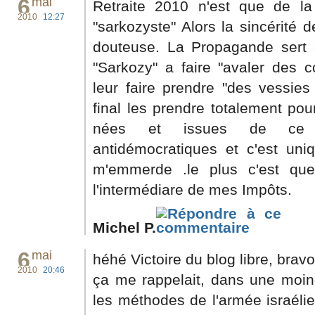
6
mai
Retraite 2010 n'est que de l
2010
12:27
"sarkozyste" Alors la sincérité 
douteuse. La Propagande sert 
"Sarkozy" a faire "avaler des c
leur faire prendre "des vessies
final les prendre totalement pou
nées et issues de ce 
antidémocratiques et c'est uni
m'emmerde .le plus c'est qu
l'intermédiare de mes Impôts.
Michel P.
6
mai
héhé Victoire du blog libre, bravo
2010
20:46
ça me rappelait, dans une moi
les méthodes de l'armée israélien