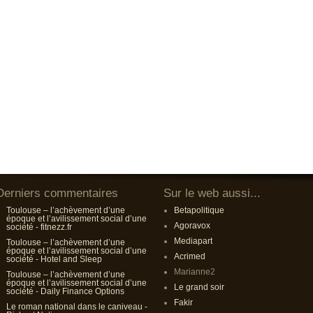
Derniers commentaires
Sur le web aussi...
Toulouse – l’achèvement d’une
Betapolitique
époque et l’avilissement social d’une
Agoravox
société - fitnezz.fr
Mediapart
Toulouse – l’achèvement d’une
époque et l’avilissement social d’une
Acrimed
société - Hotel and Sleep
Marianne2
Toulouse – l’achèvement d’une
époque et l’avilissement social d’une
Le grand soir
société - Daily Finance Options
Fakir
Le roman national dans le caniveau -