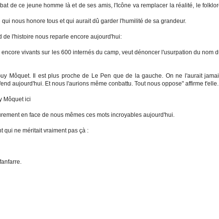
bat de ce jeune homme là et de ses amis, l'Icône va remplacer la réalité, le folklo
 qui nous honore tous et qui aurait dû garder l'humilité de sa grandeur.
 de l'histoire nous reparle encore aujourd'hui:
 encore vivants sur les 600 internés du camp, veut dénoncer l'usurpation du nom 
e Guy Môquet. Il est plus proche de Le Pen que de la gauche. On ne l'aurait jama
fend aujourd'hui. Et nous l'aurions même conbattu. Tout nous oppose" affirme t'elle.
y Môquet ici
eurement en face de nous mêmes ces mots incroyables aujourd'hui.
 qui ne méritait vraiment pas çà :
anfarre.