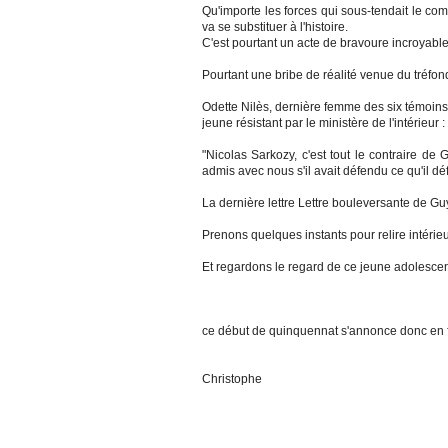
Qu'importe les forces qui sous-tendait le com
va se substituer à l'histoire.
C'est pourtant un acte de bravoure incroyable
Pourtant une bribe de réalité venue du tréfond
Odette Nilès, dernière femme des six témoins
jeune résistant par le ministère de l'intérieur :
"Nicolas Sarkozy, c'est tout le contraire d
admis avec nous s'il avait défendu ce qu'il dé
La dernière lettre Lettre bouleversante de Gu
Prenons quelques instants pour relire intéri
Et regardons le regard de ce jeune adolescent
ce début de quinquennat s'annonce donc en f
Christophe