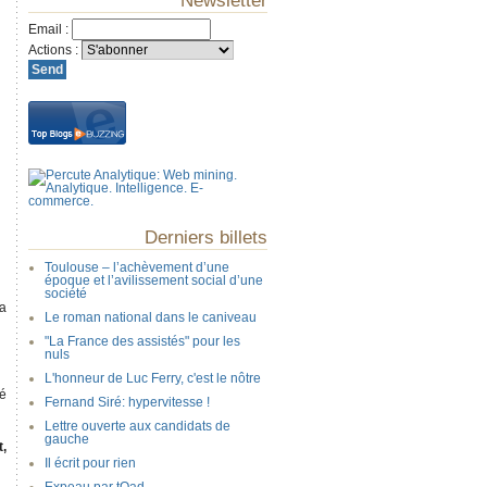
Newsletter
Email
:
Actions
:
Derniers billets
Toulouse – l’achèvement d’une
époque et l’avilissement social d’une
société
la
Le roman national dans le caniveau
"La France des assistés" pour les
nuls
L'honneur de Luc Ferry, c'est le nôtre
té
Fernand Siré: hypervitesse !
Lettre ouverte aux candidats de
gauche
,
Il écrit pour rien