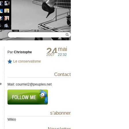
24
mai
Par
Christophe
2007
22:32
Le conservatisme
Contact
e
Mail:
courriel2@peuples.net
s'abonner
Wikio