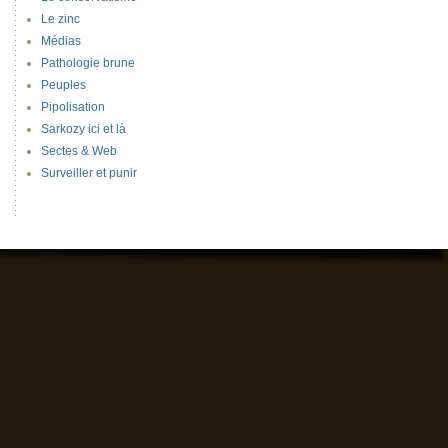
Le zinc
Médias
Pathologie brune
Peuples
Pipolisation
Sarkozy ici et là
Sectes & Web
Surveiller et punir