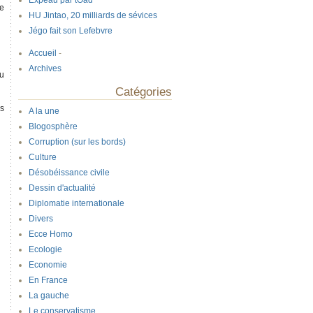
Expeau par tOad
re
HU Jintao, 20 milliards de sévices
Jégo fait son Lefebvre
Accueil
-
Archives
du
Catégories
is
A la une
Blogosphère
Corruption (sur les bords)
Culture
Désobéissance civile
Dessin d'actualité
Diplomatie internationale
Divers
Ecce Homo
Ecologie
Economie
En France
La gauche
Le conservatisme