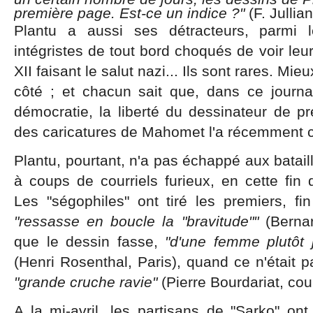
première page. Est-ce un indice ?"
(F. Jullia
Plantu a aussi ses détracteurs, parmi l
intégristes de tout bord choqués de voir le
XII faisant le salut nazi... Ils sont rares. Mie
côté ; et chacun sait que, dans ce journ
démocratie, la liberté du dessinateur de p
des caricatures de Mahomet l'a récemment c
Plantu, pourtant, n'a pas échappé aux batail
à coups de courriels furieux, en cette fin
Les "ségophiles" ont tiré les premiers, fi
"ressasse en boucle la "bravitude""
(Bernar
que le dessin fasse,
"d'une femme plutôt j
(Henri Rosenthal, Paris), quand ce n'était p
"grande cruche ravie"
(Pierre Bourdariat, cour
A la mi-avril, les partisans de "Sarko" ont