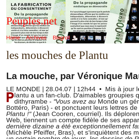
Peuples.net
Home
Archives
Blogroll
les mouches de Plantu
La mouche, par Véronique Ma
LE MONDE | 28.04.07 | 12h44 • Mis à jour l
lantu a un fan-club. D'aimables groupies 
dithyrambe -
"Vous avez au
Monde un génie
Bottéro, Paris) - et ponctuent leurs lettres de
Plantu !"
(Jean Cooren, courriel). Ils déplor
Web, tiennent un compte fidèle de ses appari
dernière dizaine a été exceptionnellement fa
(Michèle Pfeiffer, Bras), et s'inquiètent des 
un certain nombre de jours, les dessins de P