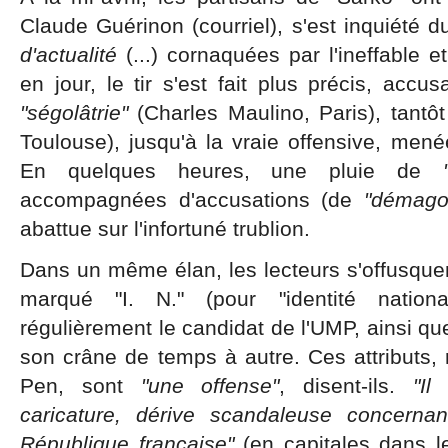
Claude Guérinon (courriel), s'est inquiété 
d'actualité
(...) cornaquées par l'ineffable et
en jour, le tir s'est fait plus précis, accu
"ségolâtrie"
(Charles Maulino, Paris), tantô
Toulouse), jusqu'à la vraie offensive, men
En quelques heures, une pluie de
accompagnées d'accusations (de
"démago
abattue sur l'infortuné trublion.
Dans un même élan, les lecteurs s'offusquen
marqué "I. N." (pour "identité nationa
régulièrement le candidat de l'UMP, ainsi q
son crâne de temps à autre. Ces attributs,
Pen, sont
"une offense"
, disent-ils.
"Il
caricature, dérive scandaleuse concernan
République française"
(en capitales dans le