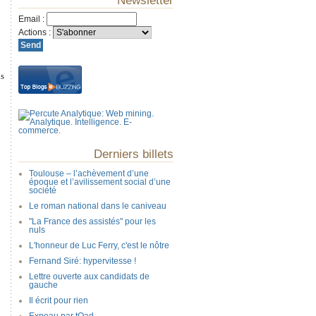
Newsletter
Email
:
Actions
:
hs
Derniers billets
Toulouse – l’achèvement d’une
époque et l’avilissement social d’une
société
Le roman national dans le caniveau
"La France des assistés" pour les
nuls
L'honneur de Luc Ferry, c'est le nôtre
Fernand Siré: hypervitesse !
Lettre ouverte aux candidats de
gauche
Il écrit pour rien