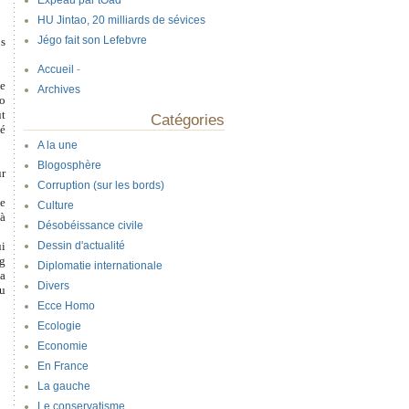
Expeau par tOad
HU Jintao, 20 milliards de sévices
Jégo fait son Lefebvre
os
Accueil
-
de
Archives
lo
ut
Catégories
té
A la une
Blogosphère
ur
Corruption (sur les bords)
je
Culture
 à
Désobéissance civile
ui
Dessin d'actualité
ng
Diplomatie internationale
la
Divers
au
Ecce Homo
Ecologie
Economie
En France
La gauche
Le conservatisme