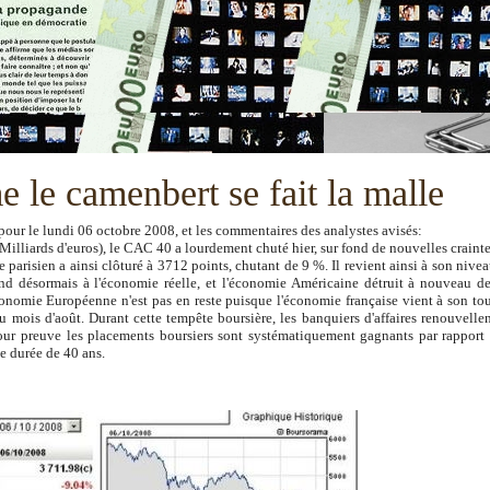
le camenbert se fait la malle
pour le lundi 06 octobre 2008, et les commentaires des analystes avisés:
illiards d'euros), le CAC 40 a lourdement chuté hier, sur fond de nouvelles craint
 parisien a ainsi clôturé à 3712 points, chutant de 9 %. Il revient ainsi à son nive
end désormais à l'économie réelle, et l'économie Américaine détruit à nouveau d
onomie Européenne n'est pas en reste puisque l'économie française vient à son to
 mois d'août. Durant cette tempête boursière, les banquiers d'affaires renouvelle
Pour preuve les placements boursiers sont systématiquement gagnants par rapport
e durée de 40 ans.