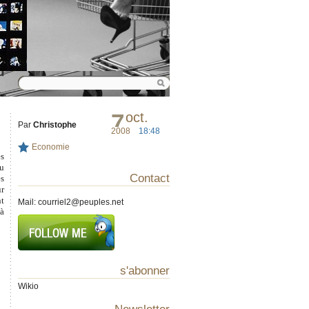
7
oct.
Par
Christophe
2008
18:48
Economie
es
au
Contact
es
ur
nt
Mail:
courriel2@peuples.net
 à
s'abonner
Wikio