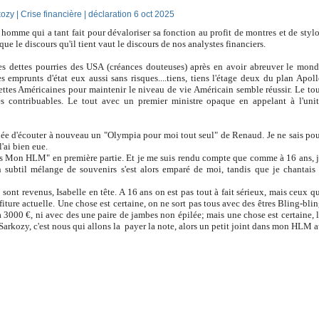
ozy | Crise financière | déclaration 6 oct 2025
omme qui a tant fait pour dévaloriser sa fonction au profit de montres et de styl
ue le discours qu'il tient vaut le discours de nos analystes financiers.
s dettes pourries des USA (créances douteuses) après en avoir abreuver le mon
es emprunts d'état eux aussi sans risques....tiens, tiens l'étage deux du plan Apol
dettes Américaines pour maintenir le niveau de vie Américain semble réussir. Le to
des contribuables. Le tout avec un premier ministre opaque en appelant à l'uni
'idée d'écouter à nouveau un "Olympia pour moi tout seul" de Renaud. Je ne sais po
l'ai bien eue.
s Mon HLM" en première partie. Et je me suis rendu compte que comme à 16 ans, 
n subtil mélange de souvenirs s'est alors emparé de moi, tandis que je chantais
ont revenus, Isabelle en tête. A 16 ans on est pas tout à fait sérieux, mais ceux q
ture actuelle. Une chose est certaine, on ne sort pas tous avec des êtres Bling-bli
3000 €, ni avec des une paire de jambes non épilée; mais une chose est certaine, 
Sarkozy, c'est nous qui allons la payer la note, alors un petit joint dans mon HLM 