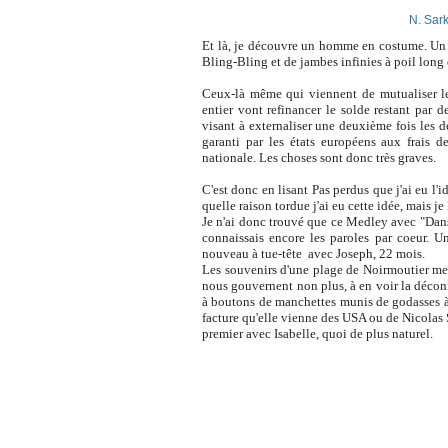
N. Sark
Et là, je découvre un homme en costume. Un h
Bling-Bling et de jambes infinies à poil long q
Ceux-là même qui viennent de mutualiser le
entier vont refinancer le solde restant par d
visant à externaliser une deuxième fois les 
garanti par les états européens aux frais 
nationale. Les choses sont donc très graves.
C'est donc en lisant Pas perdus que j'ai eu l
quelle raison tordue j'ai eu cette idée, mais je 
Je n'ai donc trouvé que ce Medley avec "Dan
connaissais encore les paroles par coeur. U
nouveau à tue-tête avec Joseph, 22 mois.
Les souvenirs d'une plage de Noirmoutier me s
nous gouvernent non plus, à en voir la déconfi
à boutons de manchettes munis de godasses à 
facture qu'elle vienne des USA ou de Nicolas 
premier avec Isabelle, quoi de plus naturel.