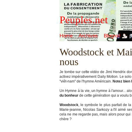
Peuples.net
Home
Archives
Blogroll
Woodstock et Mai 6
nous
Je tombe sur cette vidéo de Jimi Hendrix don
activez impérativement Daily Motion. Le solo
"viêt-nam" de l'hymne Américain.
Notez bien 
Un Hymne à la vie, un hymne à l'amour... alo
du bonheur
de cette génération qui a voulu b
Woodstock
, le symbole le plus parfait de la
Marie-jeanne, Nicolas Sarkozy a t'il aimé se
cela ne me regarde pas, mais alors pour qui s
chère ?