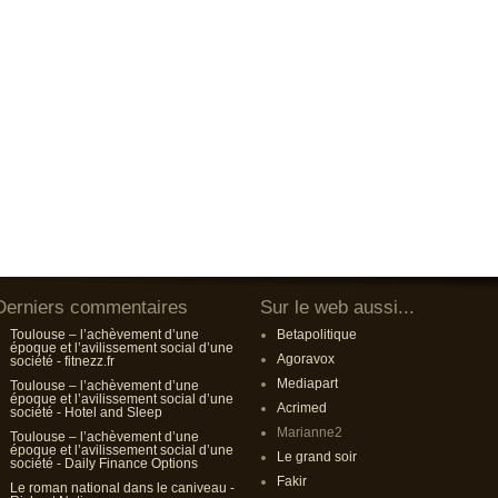
Derniers commentaires
Sur le web aussi...
Toulouse – l’achèvement d’une
Betapolitique
époque et l’avilissement social d’une
Agoravox
société - fitnezz.fr
Mediapart
Toulouse – l’achèvement d’une
époque et l’avilissement social d’une
Acrimed
société - Hotel and Sleep
Marianne2
Toulouse – l’achèvement d’une
époque et l’avilissement social d’une
Le grand soir
société - Daily Finance Options
Fakir
Le roman national dans le caniveau -