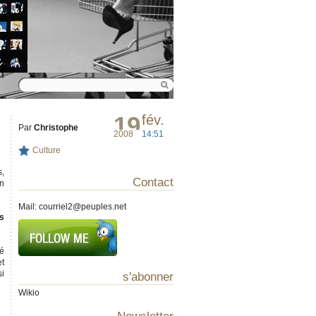
19
fév.
Par
Christophe
2008
14:51
Culture
s,
Contact
on
Mail:
courriel2@peuples.net
ts
mé
et
si
s'abonner
Wikio