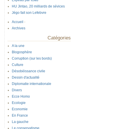
Expeau par tOad
HU Jintao, 20 milliards de sévices
Jégo fait son Lefebvre
Accueil
-
Archives
Catégories
A la une
Blogosphère
Corruption (sur les bords)
Culture
Désobéissance civile
Dessin d'actualité
Diplomatie internationale
Divers
Ecce Homo
Ecologie
Economie
En France
La gauche
Le conservatisme