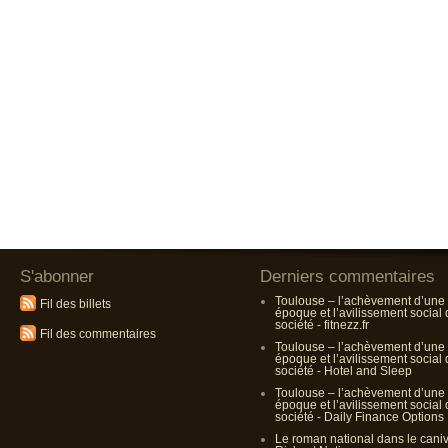
S'abonner
Derniers commentaires
Toulouse – l’achèvement d’une
Fil des billets
époque et l’avilissement social
société - fitnezz.fr
Fil des commentaires
Toulouse – l’achèvement d’une
époque et l’avilissement social
société - Hotel and Sleep
Toulouse – l’achèvement d’une
époque et l’avilissement social
société - Daily Finance Options
Le roman national dans le cani