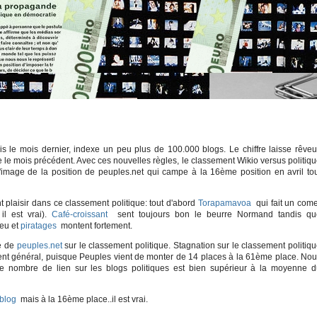
uis le mois dernier, indexe un peu plus de 100.000 blogs. Le chiffre laisse rêveu
e le mois précédent. Avec ces nouvelles règles, le classement Wikio versus politiq
mage de la position de peuples.net qui campe à la 16ème position en avril to
 plaisir dans ce classement politique: tout d'abord
Torapamavoa
qui fait un com
il est vrai).
Café-croissant
sent toujours bon le beurre Normand tandis qu
beu et
piratages
montent fortement.
ée de
peuples.net
sur le classement politique. Stagnation sur le classement politiq
ent général, puisque Peuples vient de monter de 14 places à la 61ème place. No
e nombre de lien sur les blogs politiques est bien supérieur à la moyenne d
blog
mais à la 16ème place..il est vrai.