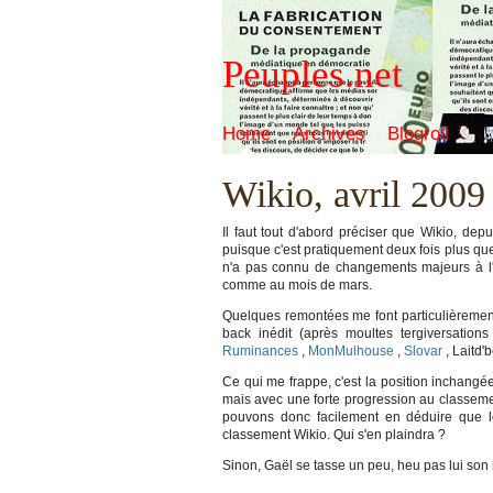
Peuples.net
Home
Archives
Blogroll
Wikio, avril 2009
Il faut tout d'abord préciser que Wikio, dep
puisque c'est pratiquement deux fois plus qu
n'a pas connu de changements majeurs à l'i
comme au mois de mars.
Quelques remontées me font particulièrement
back inédit (après moultes tergiversations 
Ruminances
,
MonMulhouse
,
Slovar
, Laitd'
Ce qui me frappe, c'est la position inchang
mais avec une forte progression au classem
pouvons donc facilement en déduire que l
classement Wikio. Qui s'en plaindra ?
Sinon, Gaël se tasse un peu, heu pas lui son