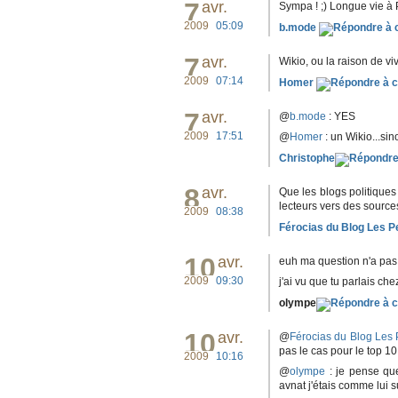
7
avr.
Sympa ! ;) Longue vie à 
2009
05:09
b.mode
7
avr.
Wikio, ou la raison de vi
2009
07:14
Homer
7
avr.
@
b.mode
: YES
2009
17:51
@
Homer
: un Wikio...sin
Christophe
8
avr.
Que les blogs politiques
lecteurs vers des source
2009
08:38
Férocias du Blog Les Pe
10
avr.
euh ma question n'a pas l
2009
09:30
j'ai vu que tu parlais ch
olympe
10
avr.
@
Férocias du Blog Les 
pas le cas pour le top 10
2009
10:16
@
olympe
: je pense que
avnat j'étais comme lui s