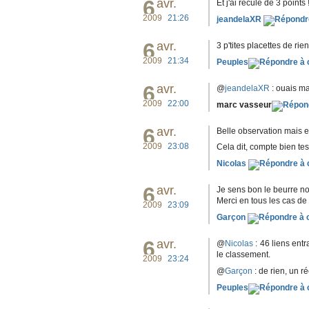
6
avr.
Et j'ai reculé de 3 points 
2009
21:26
jeandelaXR
6
avr.
3 p'tites placettes de rie
2009
21:34
Peuples
6
avr.
@
jeandelaXR
: ouais mai
2009
22:00
marc vasseur
6
avr.
Belle observation mais el
2009
23:08
Cela dit, compte bien tes 
Nicolas
6
avr.
Je sens bon le beurre no
Merci en tous les cas de 
2009
23:09
Garçon
6
avr.
@
Nicolas
: 46 liens ent
le classement.
2009
23:24
@
Garçon
: de rien, un rée
Peuples