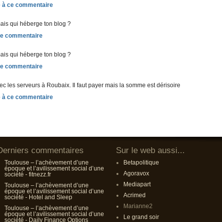
ais qui héberge ton blog ?
ais qui héberge ton blog ?
ec les serveurs à Roubaix. Il faut payer mais la somme est dérisoire
Derniers commentaires
Sur le web aussi...
Toulouse – l’achèvement d’une
Betapolitique
époque et l’avilissement social d’une
Agoravox
société - fitnezz.fr
Mediapart
Toulouse – l’achèvement d’une
époque et l’avilissement social d’une
Acrimed
société - Hotel and Sleep
Marianne2
Toulouse – l’achèvement d’une
époque et l’avilissement social d’une
Le grand soir
société - Daily Finance Options