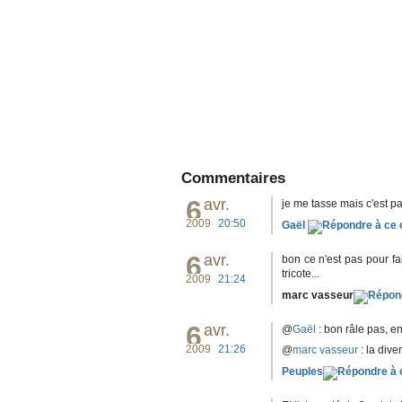
Commentaires
6
avr.
je me tasse mais c'est par
2009
20:50
Gaël
6
avr.
bon ce n'est pas pour fa
tricote...
2009
21:24
marc vasseur
6
avr.
@
Gaël
: bon râle pas, e
2009
21:26
@
marc vasseur
: la dive
Peuples