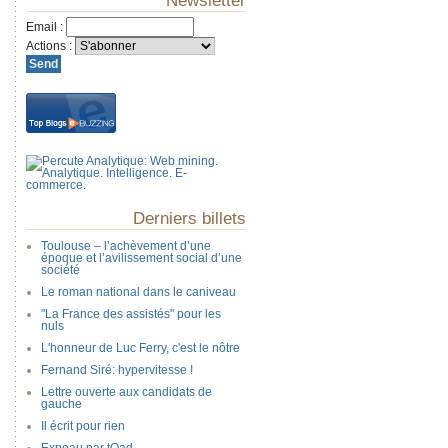
Newsletter
Email
:
Actions
:
Derniers billets
Toulouse – l’achèvement d’une
époque et l’avilissement social d’une
société
Le roman national dans le caniveau
"La France des assistés" pour les
nuls
L'honneur de Luc Ferry, c'est le nôtre
Fernand Siré: hypervitesse !
Lettre ouverte aux candidats de
gauche
Il écrit pour rien