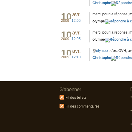
Christophe
10
avr.
merci pour la réponse, m
2009
12:05
olympe
10
avr.
merci pour la réponse, m
2009
12:05
olympe
10
avr.
@
olympe
: c'est OVH, av
2009
12:10
Christophe
S'abonner
Fil des billets
Fil des commentaires