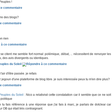
Peuples !
vre des blogs?
on rien
 se citent me semble fort normal: polémique, débat, ... nécessitent de renvoyer les
s, des avis divergents ou identiques.
uples du Soleil
'air d'être passée. je refais
ez jegoun d'une plateforme de blog libre. je suis interessée peux tu m'en dire plus?
Peuples du Soleil
: Nico a relativisé cette constatation car il semble que ce ne soit
 politique
 tu fais référence à une réponse que j'ai fais à marc, je parlais de dotclear car
ur OB qui était très contraignant.