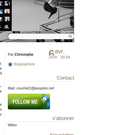
6
avr.
Par
Christophe
2009
20:34
r,
Blogosphère
ue
ut
Contact
e-
Mail:
courriel2@peuples.net
e
ue
us
u
s'abonner
Wikio