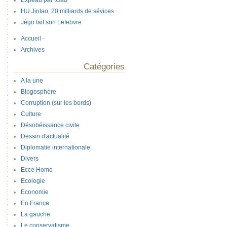
Expeau par tOad
HU Jintao, 20 milliards de sévices
Jégo fait son Lefebvre
Accueil
-
Archives
Catégories
A la une
Blogosphère
Corruption (sur les bords)
Culture
Désobéissance civile
Dessin d'actualité
Diplomatie internationale
Divers
Ecce Homo
Ecologie
Economie
En France
La gauche
Le conservatisme