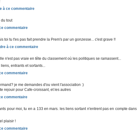
!
n du tout
s toi tu t'es pas fait prendre la Prem's par un gonzesse... c'est grave !!
le n'est pas vraie en tête du classement où les politiques se ramassent...
liens, entrants et sortants...
rmand? je me demandes d'ou vient l'association :)
te rejouir pour Cafe-croissant, et les autres
rants pour moi, tu en a 133 en mars. les liens sortant n'entrent pas en compte dans
l plaisir !