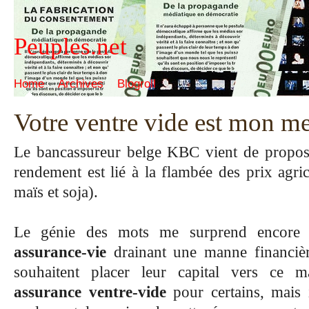
Peuples.net
Home
Archives
Blogroll
Votre ventre vide est mon me
Le bancassureur belge
KBC
vient de propo
rendement est lié à la flambée des prix agric
maïs et soja
).
Le génie des mots me surprend encore et
assurance-vie
drainant une manne financière
souhaitent placer leur capital vers ce m
assurance ventre-vide
pour certains, mais i