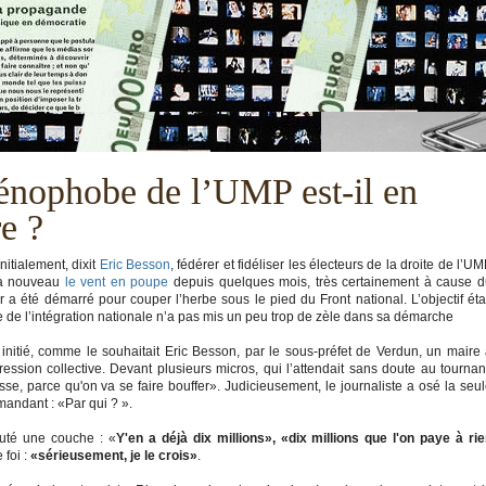
nophobe de l’UMP est-il en
re ?
nitialement, dixit
Eric Besson
, fédérer et fidéliser les électeurs de la droite de l’U
t à nouveau
le vent en poupe
depuis quelques mois, très certainement à cause 
r a été démarré pour couper l’herbe sous le pied du Front national. L’objectif éta
re de l’intégration nationale n’a pas mis un peu trop de zèle dans sa démarche
 initié, comme le souhaitait Eric Besson, par le sous-préfet de Verdun, un maire
ression collective. Devant plusieurs micros, qui l’attendait sans doute au tournan
isse, parce qu'on va se faire bouffer». Judicieusement, le journaliste a osé la seu
mandant : «Par qui ? ».
uté une couche : «
Y'en a déjà dix millions», «dix millions que l'on paye à ri
 foi :
«sérieusement, je le crois»
.