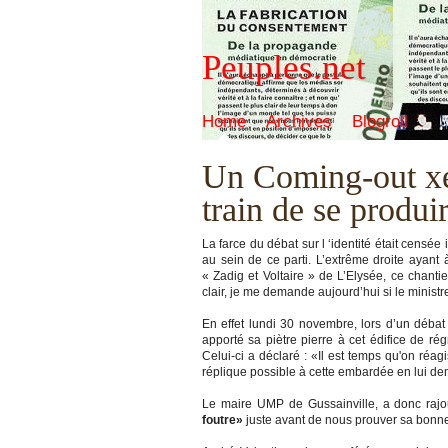
Peuples.net
Home
Archives
Blogroll
Un Coming-out xé
train de se produi
La farce du débat sur l ‘identité était censée i
au sein de ce parti. L’extrême droite ayan
« Zadig et Voltaire » de L’Elysée, ce chantie
clair, je me demande aujourd’hui si le minist
En effet lundi 30 novembre, lors d’un débat
apporté sa piètre pierre à cet édifice de rég
Celui-ci a déclaré : «Il est temps qu'on réag
réplique possible à cette embardée en lui de
Le maire UMP de Gussainville, a donc rajo
foutre»
juste avant de nous prouver sa bonne