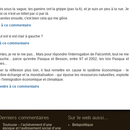
uis sous la vague, les gamins ont la grippe (pas la A). et je suis un peu à la rue. Je
 ce n'est un billet par ci par là.
aroles ensuite, c'est bien cela qui me gêne.
t est si est clair à gauche ?
tes, je ne le nie pas... Mais pour répondre l'interrogation de Falconhill, tout ne me
auche... parce qu'entre Pasqua et Besson, entre 97 et 2002, les lois Pasqua et
es...
er la réflexion plus loin, il faut remettre en cause le système économique - le
 libre-échange et la mondialisation - qui épuise les ressources naturelles, exploite
e l'immigration économique et climatique.
Derniers commentaires
Sur le web aussi...
Toulouse – l’achèvement d’une
Betapolitique
époque et l’avilissement social d’une