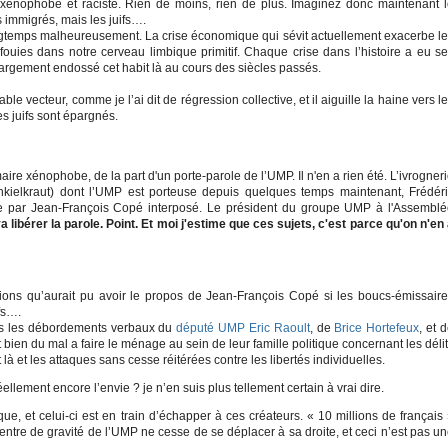
xénophobe et raciste. Rien de moins, rien de plus. Imaginez donc maintenant 
immigrés, mais les juifs….
ngtemps malheureusement. La crise économique qui sévit actuellement exacerbe l
fouies dans notre cerveau limbique primitif. Chaque crise dans l’histoire a eu s
argement endossé cet habit là au cours des siècles passés.
ble vecteur, comme je l’ai dit de régression collective, et il aiguille la haine vers l
les juifs sont épargnés.
re xénophobe, de la part d'un porte-parole de l’UMP. Il n'en a rien été. L’ivrogner
inkielkraut) dont l’UMP est porteuse depuis quelques temps maintenant, Frédér
he par Jean-François Copé interposé. Le président du groupe UMP à l'Assembl
a libérer la parole. Point. Et moi j'estime que ces sujets, c'est parce qu'on n'en
tions qu’aurait pu avoir le propos de Jean-François Copé si les boucs-émissair
fs….
ès les débordements verbaux du
député UMP Eric Raoult
, de
Brice Hortefeux
, et 
bien du mal a faire le ménage au sein de leur famille politique concernant les déli
 là et les attaques sans cesse réitérées contre les libertés individuelles.
réellement encore l’envie ? je n’en suis plus tellement certain à vrai dire.
ue, et celui-ci est en train d’échapper à ces créateurs. « 10 millions de français
centre de gravité de l’UMP ne cesse de se déplacer à sa droite, et ceci n’est pas u