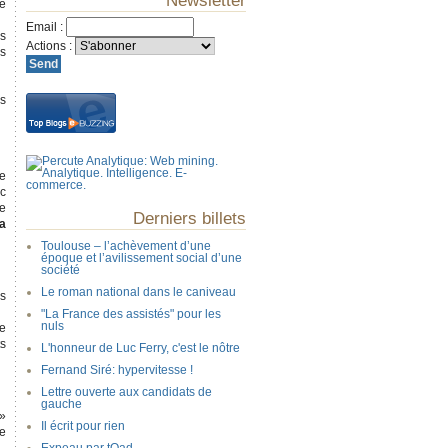
Newsletter
le
Email
:
es
Actions
:
es
es
ie
ic
ée
Derniers billets
 a
Toulouse – l’achèvement d’une
époque et l’avilissement social d’une
société
Le roman national dans le caniveau
es
"La France des assistés" pour les
nuls
de
ts
L'honneur de Luc Ferry, c'est le nôtre
Fernand Siré: hypervitesse !
Lettre ouverte aux candidats de
gauche
 »
Il écrit pour rien
ne