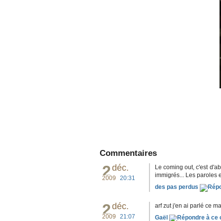
Commentaires
2
déc.
Le coming out, c'est d'
immigrés... Les paroles e
2009
20:31
des pas perdus
2
déc.
arf zut j'en ai parlé ce ma
2009
21:07
Gaël