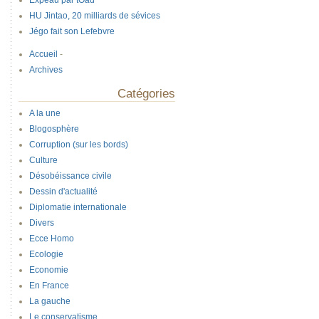
Expeau par tOad
HU Jintao, 20 milliards de sévices
Jégo fait son Lefebvre
Accueil
-
Archives
Catégories
A la une
Blogosphère
Corruption (sur les bords)
Culture
Désobéissance civile
Dessin d'actualité
Diplomatie internationale
Divers
Ecce Homo
Ecologie
Economie
En France
La gauche
Le conservatisme