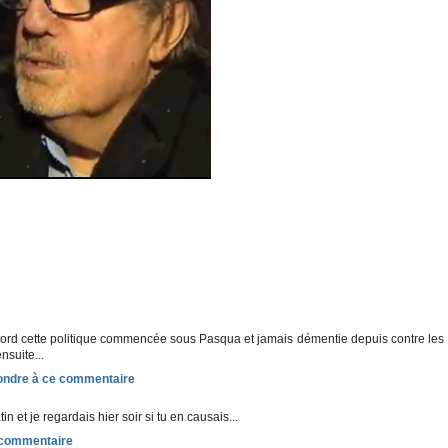
abord cette politique commencée sous Pasqua et jamais démentie depuis contre les
nsuite...
tin et je regardais hier soir si tu en causais...