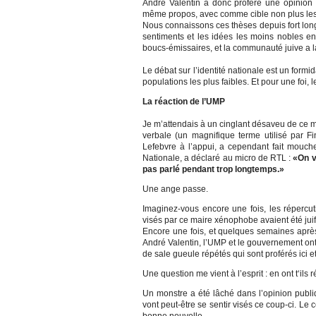
André Valentin a donc proféré une opinion 
même propos, avec comme cible non plus les 
Nous connaissons ces thèses depuis fort lo
sentiments et les idées les moins nobles en
boucs-émissaires, et la communauté juive a l
Le débat sur l’identité nationale est un formida
populations les plus faibles. Et pour une foi, 
La réaction de l’UMP
Je m’attendais à un cinglant désaveu de ce mai
verbale (un magnifique terme utilisé par F
Lefebvre à l’appui, a cependant fait mouc
Nationale, a déclaré au micro de RTL :
«On v
pas parlé pendant trop longtemps.»
Une ange passe.
Imaginez-vous encore une fois, les répercu
visés par ce maire xénophobe avaient été jui
Encore une fois, et quelques semaines apr
André Valentin, l’UMP et le gouvernement ont 
de sale gueule répétés qui sont proférés ici et
Une question me vient à l’esprit : en ont t‘ils 
Un monstre a été lâché dans l’opinion publiq
vont peut-être se sentir visés ce coup-ci. Le 