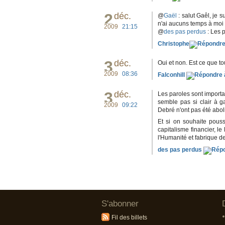
2
déc.
@
Gaël
: salut Gaêl, je s
n'ai aucuns temps à moi si
2009
21:15
@
des pas perdus
: Les p
Christophe
3
déc.
Oui et non. Est ce que tou
2009
08:36
Falconhill
3
déc.
Les paroles sont importan
semble pas si clair à g
2009
09:22
Debré n'ont pas été aboli
Et si on souhaite pouss
capitalisme financier, le
l'Humanité et fabrique d
des pas perdus
S'abonner
Fil des billets