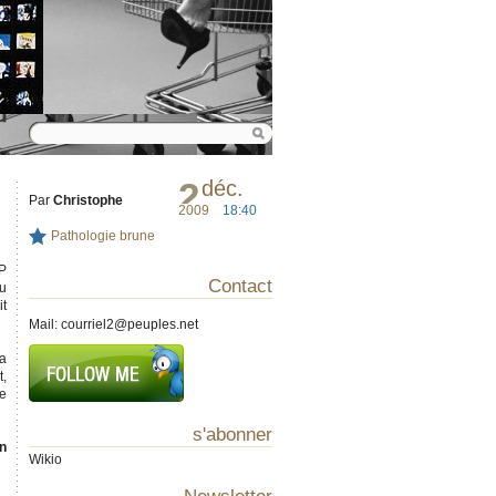
2
déc.
Par
Christophe
2009
18:40
Pathologie brune
MP
Contact
du
it
Mail:
courriel2@peuples.net
 a
t,
le
s'abonner
en
Wikio