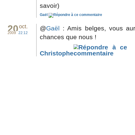
savoir)
Gaël
20
oct.
@
Gaël
: Amis belges, vous aur
2009
22:12
chances que nous !
Christophe