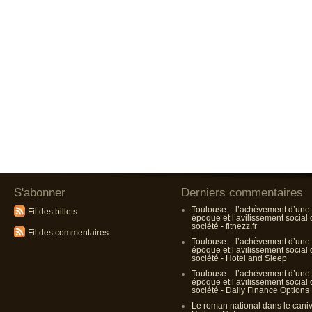
S'abonner
Derniers commentaires
Toulouse – l’achèvement d’une
Fil des billets
époque et l’avilissement social
société - fitnezz.fr
Fil des commentaires
Toulouse – l’achèvement d’une
époque et l’avilissement social
société - Hotel and Sleep
Toulouse – l’achèvement d’une
époque et l’avilissement social
société - Daily Finance Options
Le roman national dans le cani