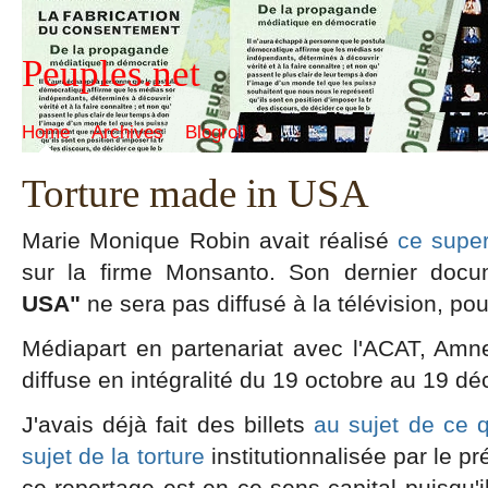
Peuples.net
Home
Archives
Blogroll
Torture made in USA
Marie Monique Robin avait réalisé
ce supe
sur la firme Monsanto. Son dernier doc
USA"
ne sera pas diffusé à la télévision, po
Médiapart en partenariat avec l'ACAT, Amne
diffuse en intégralité du 19 octobre au 19 d
J'avais déjà fait des billets
au sujet
de ce 
sujet de la torture
institutionnalisée par le 
ce reportage est en ce sens capital puisqu'