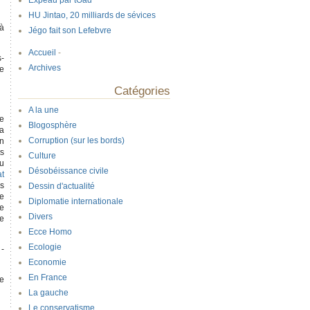
Expeau par tOad
HU Jintao, 20 milliards de sévices
 à
Jégo fait son Lefebvre
Accueil
-
s-
Archives
me
Catégories
A la une
ne
Blogosphère
la
Corruption (sur les bords)
un
ts
Culture
au
Désobéissance civile
at
rs
Dessin d'actualité
te
Diplomatie internationale
Le
Divers
de
Ecce Homo
Ecologie
 -
Economie
En France
ce
La gauche
Le conservatisme