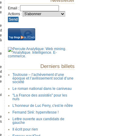
Newsletter
ne
ne
Email
:
ée
Actions
:
ne
st
ce
 à
ée
Derniers billets
le
ut
Toulouse – l’achèvement d’une
he
époque et l’avilissement social d’une
ce
société
Le roman national dans le caniveau
ui
"La France des assistés" pour les
nuls
L'honneur de Luc Ferry, c'est le nôtre
Fernand Siré: hypervitesse !
le
Lettre ouverte aux candidats de
es
gauche
Il écrit pour rien
le