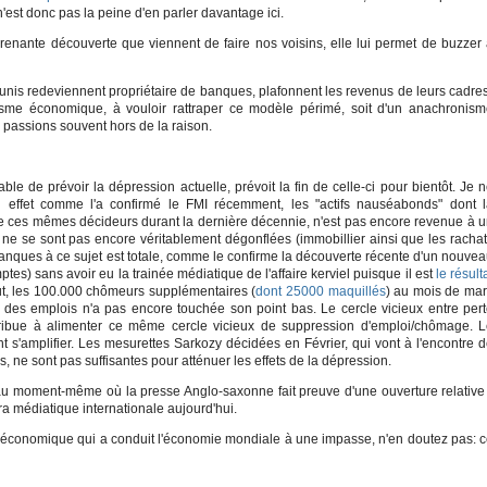
'est donc pas la peine d'en parler davantage ici.
prenante découverte que viennent de faire nos voisins, elle lui permet de buzzer
is redeviennent propriétaire de banques, plafonnent les revenus de leurs cadre
tarisme économique, à vouloir rattraper ce modèle périmé, soit d'un anachronis
s passions souvent hors de la raison.
 de prévoir la dépression actuelle, prévoit la fin de celle-ci pour bientôt. Je 
n effet comme l'a confirmé le FMI récemment, les "actifs nauséabonds" dont 
de ces mêmes décideurs durant la dernière décennie, n'est pas encore revenue à 
 ne se sont pas encore véritablement dégonflées (immobillier ainsi que les racha
s banques à ce sujet est totale, comme le confirme la découverte récente d'un nouve
ptes) sans avoir eu la trainée médiatique de l'affaire kerviel puisque il est
le résult
tout, les 100.000 chômeurs supplémentaires (
dont 25000 maquillés
) au mois de ma
 des emplois n'a pas encore touchée son point bas. Le cercle vicieux entre per
ribue à alimenter ce même cercle vicieux de suppression d'emploi/chômage. 
 s'amplifier. Les mesurettes Sarkozy décidées en Février, qui vont à l'encontre 
s, ne sont pas suffisantes pour atténuer les effets de la dépression.
au moment-même où la presse Anglo-saxonne fait preuve d'une ouverture relative
a médiatique internationale aujourd'hui.
e économique qui a conduit l'économie mondiale à une impasse, n'en doutez pas: 