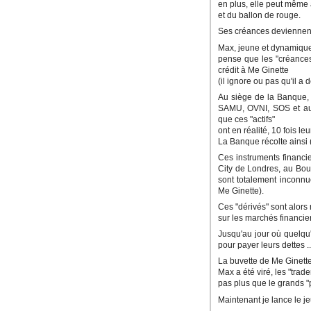
en plus, elle peut même 
et du ballon de rouge.
Ses créances deviennent 
Max, jeune et dynamique 
pense que les "créances"
crédit à Me Ginette
(il ignore ou pas qu'il a
Au siège de la Banque, 
SAMU, OVNI, SOS et aut
que ces "actifs"
ont en réalité, 10 fois l
La Banque récolte ainsi (
Ces instruments financi
City de Londres, au Bour
sont totalement inconnu
Me Ginette).
Ces "dérivés" sont alors 
sur les marchés financie
Jusqu'au jour où quelqu
pour payer leurs dettes ..
La buvette de Me Ginette fa
Max a été viré, les "trad
pas plus que le grands "
Maintenant je lance le je