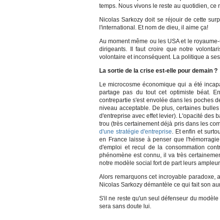
temps. Nous vivons le reste au quotidien, ce n
Nicolas Sarkozy doit se réjouir de cette sur
l'international. Et nom de dieu, il aime ça!
Au moment même ou les USA et le royaume-un
dirigeants. Il faut croire que notre volon
volontaire et inconséquent. La politique a se
La sortie de la crise est-elle pour demain ?
Le microcosme économique qui a été incapable
partage pas du tout cet optimiste béat. E
contrepartie s'est envolée dans les poches 
niveau acceptable. De plus, certaines bulles
d'entreprise avec effet levier). L'opacité de
trou (très certainement déjà pris dans les com
d'une stratégie d'entreprise
. Et enfin et sur
en France laisse à penser que l'hémorragie
d'emploi et recul de la consommation cont
phénomène est connu, il va très certainement
notre modèle social fort de part leurs ampleur
Alors remarquons cet incroyable paradoxe, 
Nicolas Sarkozy démantèle ce qui fait son aur
S'il ne reste qu'un seul défenseur du modèl
sera sans doute lui.