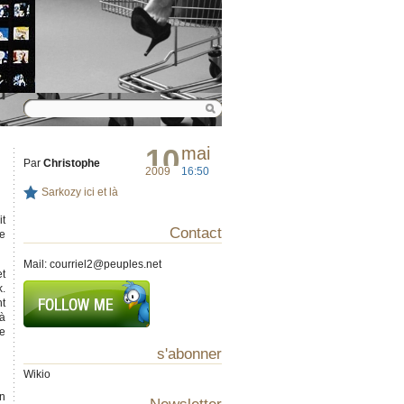
10
mai
Par
Christophe
2009
16:50
Sarkozy ici et là
it
Contact
pe
Mail:
courriel2@peuples.net
et
k.
t
 à
ue
s'abonner
Wikio
en