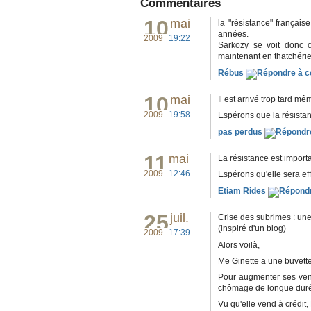
Commentaires
10
mai
la "résistance" françai
années.
2009
19:22
Sarkozy se voit donc cr
maintenant en thatchérie
Rébus
10
mai
Il est arrivé trop tard 
2009
19:58
Espérons que la résistan
pas perdus
11
mai
La résistance est import
2009
12:46
Espérons qu'elle sera eff
Etiam Rides
25
juil.
Crise des subrimes : un
(inspiré d'un blog)
2009
17:39
Alors voilà,
Me Ginette a une buvette 
Pour augmenter ses ventes
chômage de longue dur
Vu qu'elle vend à crédit,