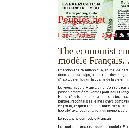
Peuples.net
Home
Archives
Blogroll
The economist enc
modèle Français...
L'hebdomadaire britannique, en mal de parado
donc son mea-culpa, elle qui est davantage ha
d'habitude en louant la qualité de la vie en Fr
Le-vieux-modèle-Français-ne s'en-sort-pas-
passablement éprouvantes pour nous França
Nous n'assistons pas à un satisfecit é
penser...reconnaissez le mes chers compatri
ce jeu là, le quotidien loue notre "vieux-m
libérale" avant de renaitre à un moment où on 
La revanche du modèle Français
Le quotidien encense donc le modèle Franç