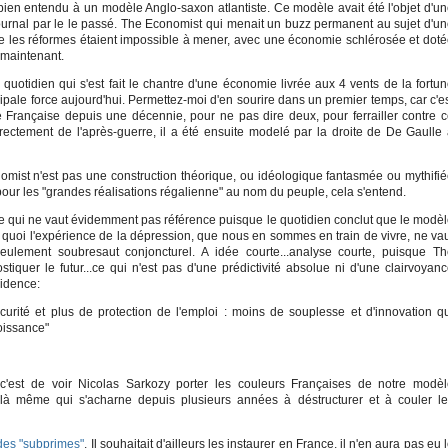
bien entendu à un modèle Anglo-saxon atlantiste. Ce modèle avait été l'objet d'u
journal par le le passé. The Economist qui menait un buzz permanent au sujet d'u
e les réformes étaient impossible à mener, avec une économie schlérosée et dot
 maintenant.
uotidien qui s'est fait le chantre d'une économie livrée aux 4 vents de la fortu
cipale force aujourd'hui. Permettez-moi d'en sourire dans un premier temps, car c'e
te Française depuis une décennie, pour ne pas dire deux, pour ferrailler contre 
ectement de l'après-guerre, il a été ensuite modelé par la droite de De Gaulle
mist n'est pas une construction théorique, ou idéologique fantasmée ou mythifi
t pour les "grandes réalisations régalienne" au nom du peuple, cela s'entend.
ée qui ne vaut évidemment pas référence puisque le quotidien conclut que le modè
 quoi l'expérience de la dépression, que nous en sommes en train de vivre, ne va
ulement soubresaut conjoncturel. A idée courte...analyse courte, puisque T
iquer le futur...ce qui n'est pas d'une prédictivité absolue ni d'une clairvoyan
vidence:
curité et plus de protection de l'emploi : moins de souplesse et d'innovation q
roissance"
 c'est de voir Nicolas Sarkozy porter les couleurs Françaises de notre modè
i-là même qui s'acharne depuis plusieurs années à déstructurer et à couler l
des "subprimes"
. Il souhaitait d'ailleurs les instaurer en France, il n'en aura pas eu 