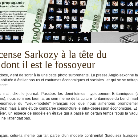
ense Sarkozy à la tête du
dont il est le fossoyeur
xe, vient de sortir à la une cette photo surprenante. La presse Anglo-saxonne fa
bituée à étriller nos us et coutumes économiques et sociales...et qui se se rattra
ance...
si mal, dixit le journal. Passées les demi-teintes typiquement Britanniques (
is), nous sommes bien là, au sein même de la culture britannique du benchmar
conomique du "vieux-modèle" Français (ce que nous aimerions promptemen
otes) mais à une étude comparée conjoncturelle intra-dépression économique. Et
odèle". un espèce de modèle en étrave qui a passé un certain temps "sous la vag
ne l'attendait pas.
ais, celui-là même qui fait partie d'un modèle continental (traduisez Europé