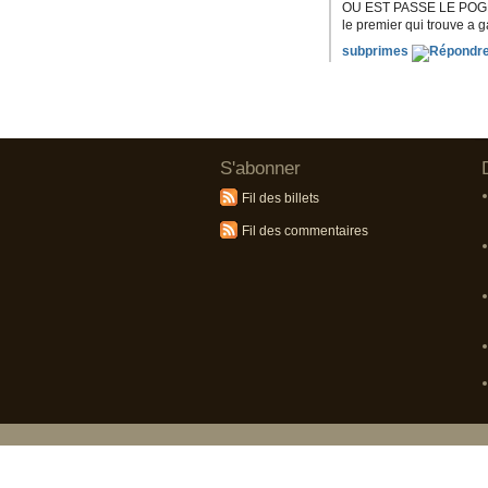
OU EST PASSE LE PO
le premier qui trouve a g
subprimes
S'abonner
Fil des billets
Fil des commentaires