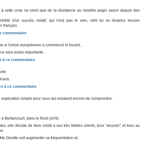
se à cette crise ne vient que de la résistance au modèle anglo saxon depuis des
édité d'un succès, relatif, qui n'est pas le sien, mini lui se rêvant,e encore
n français
même si l'union européenne a commencé le boulot...
ce sera assez importante...
ante.
icace...
e explication simple pour ceux qui essaient encore de comprendre.
à Bertancourt, dans le Nord (ch'ti).
, elle décide de faire crédit à ses très fidèles clients, tous "alcoolo", et tous au
ée.
 Me Ginette voit augmenter sa fréquentation et,