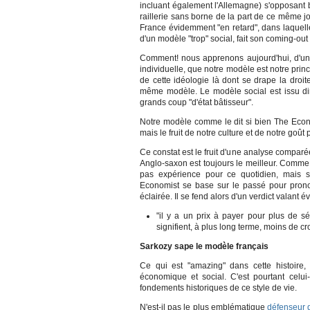
incluant également l'Allemagne) s'opposant 
raillerie sans borne de la part de ce même 
France évidemment "en retard", dans laquell
d'un modèle "trop" social, fait son coming-out
Comment! nous apprenons aujourd'hui, d'un q
individuelle, que notre modèle est notre prin
de cette idéologie là dont se drape la droi
même modèle. Le modèle social est issu dir
grands coup "d'état bâtisseur".
Notre modèle comme le dit si bien The Econo
mais le fruit de notre culture et de notre goû
Ce constat est le fruit d'une analyse compar
Anglo-saxon est toujours le meilleur. Comme
pas expérience pour ce quotidien, mais se
Economist se base sur le passé pour pronost
éclairée. Il se fend alors d'un verdict valant é
"il y a un prix à payer pour plus de sé
signifient, à plus long terme, moins de c
Sarkozy sape le modèle français
Ce qui est "amazing" dans cette histoire,
économique et social. C'est pourtant celu
fondements historiques de ce style de vie.
N'est-il pas le plus emblématique
défenseur 