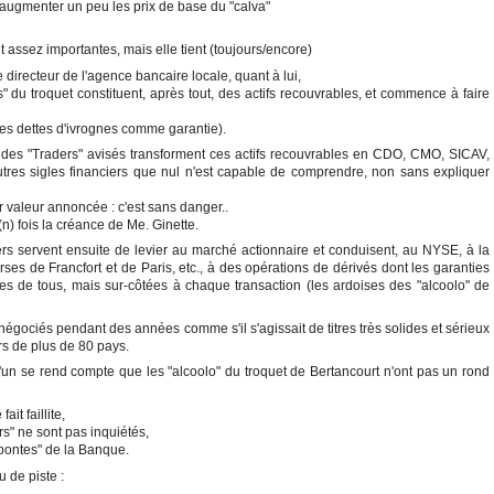
augmenter un peu les prix de base du "calva"
assez importantes, mais elle tient (toujours/encore)
directeur de l'agence bancaire locale, quant à lui,
 du troquet constituent, après tout, des actifs recouvrables, et commence à faire
 des dettes d'ivrognes comme garantie).
des "Traders" avisés transforment ces actifs recouvrables en CDO, CMO, SICAV,
res sigles financiers que nul n'est capable de comprendre, non sans expliquer
eur valeur annoncée : c'est sans danger..
n) fois la créance de Me. Ginette.
ers servent ensuite de levier au marché actionnaire et conduisent, au NYSE, à la
ses de Francfort et de Paris, etc., à des opérations de dérivés dont les garanties
es de tous, mais sur-côtées à chaque transaction (les ardoises des "alcoolo" de
négociés pendant des années comme s'il s'agissait de titres très solides et sérieux
rs de plus de 80 pays.
'un se rend compte que les "alcoolo" du troquet de Bertancourt n'ont pas un rond
it faillite,
ers" ne sont pas inquiétés,
pontes" de la Banque.
u de piste :