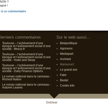
GNON ?
agné !
Derniers commentaires
Sur le web aussi...
Toulouse – l’achèvement d’une
Betapolitique
époque et l’avilissement social d’une
Agoravox
société - fitnezz.fr
Mediapart
Toulouse – l’achèvement d’une
époque et l’avilissement social d’une
Acrimed
société - Hotel and Sleep
Marianne2
Toulouse – l’achèvement d’une
époque et l’avilissement social d’une
Le grand soir
société - Daily Finance Options
Fakir
Le roman national dans le caniveau -
Richest Nation
Basta!
Le roman national dans le caniveau -
Contre Info
Autumn Leaves
Propulsé par
Dotclear
- Theme Noviny