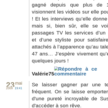
gagné depuis que plus de 10
visionnent les vidéos sur elle po
! Et les interviews qu’elle donn
mais si, bien sûr, elle se vo
passages TV les services d’un c
et d’une styliste pour satisfai
attachés à l’apparence qu’au tale
47 ans… J’espère vivement qu’el
quelques jours !
Valérie75
23
mai
Se laisser gagner par une te
2009
19:41
fréquent. On se laisse emporter
d'une pureté incroyable de Sus
d'accéder à son rêve.