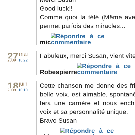
Good luck!!
Comme quoi la télé (Même ave
permet parfois des miracles...
mic
27
mai
Fabuleux, merci Susan, vient vit
2009
18:22
Robespierre
18
juin
Cette chanson me donne des fr
2009
10:10
belle voix, est aimable, spontané
fera une carrière et nous enc
voix et sa personnalité unique.
Bravo Susan