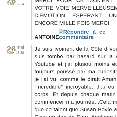
26
MERCI POUR CE MOMENT 
2009
17:24
VOTRE VOIE MERVEILLEUSE
D'EMOTION ESPERANT U
ENCORE MILLE FOIS MERCI
ANTOINE
26
mai
Je suis ivoirien, de la Côte d'ivo
2009
18:58
suis tombé par hasard sur la
Youtube et j'ai plusou moins e
toujours poussé par ma curiosité
je l'ai vu, comme le dirait Ama
"Incredible" incroyable. J'ai e
corps. Et depuis chaque matin 
commencer ma journée...Cela me
que ce talent que Susan Boyle af
C'est un don de Dieu. Analyser l