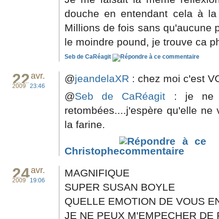
douche en entendant cela à la
Millions de fois sans qu'aucune p
le moindre pound, je trouve ca 
Seb de CaRéagit
22
avr.
@
jeandelaXR
: chez moi c'est V
2009
23:46
@
Seb de CaRéagit
: je ne m
retombées....j'espère qu'elle ne 
la farine.
Christophe
24
avr.
MAGNIFIQUE
2009
19:06
SUPER SUSAN BOYLE
QUELLE EMOTION DE VOUS E
JE NE PEUX M'EMPECHER DE 