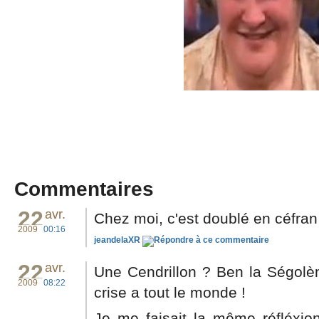
Commentaires
22
avr.
Chez moi, c'est doublé en céfran
2009
00:16
jeandelaXR
22
avr.
Une Cendrillon ? Ben la Ségolène
2009
08:22
crise a tout le monde !
Je me faisait la même réfléxio