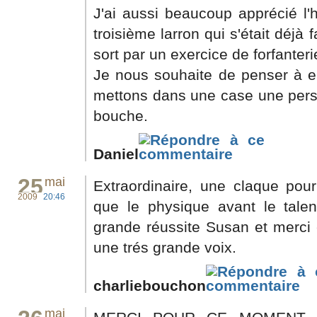
J'ai aussi beaucoup apprécié l'
troisième larron qui s'était déjà 
sort par un exercice de forfanteri
Je nous souhaite de penser à e
mettons dans une case une perso
bouche.
Daniel
25
mai
Extraordinaire, une claque pou
2009
20:46
que le physique avant le tale
grande réussite Susan et merci 
une trés grande voix.
charliebouchon
mai