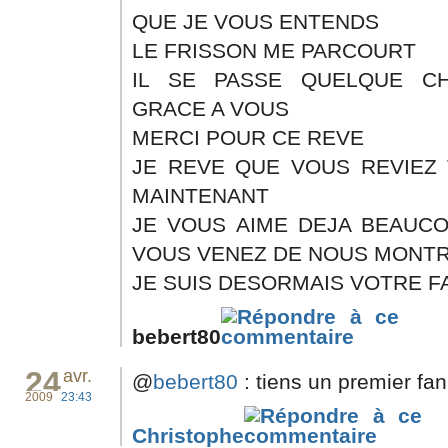
QUE JE VOUS ENTENDS
LE FRISSON ME PARCOURT
IL SE PASSE QUELQUE C
GRACE A VOUS
MERCI POUR CE REVE
JE REVE QUE VOUS REVIEZ 
MAINTENANT
JE VOUS AIME DEJA BEAUC
VOUS VENEZ DE NOUS MONT
JE SUIS DESORMAIS VOTRE F
bebert80
24
avr.
@
bebert80
: tiens un premier fan
2009
23:43
Christophe