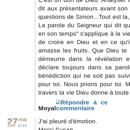
dit aux présentateurs avant son
questions de Simon...Tout est la, 
La parole du Seigneur qui dit q
en son temps" s'applique à la vi
de croire en Dieu et en ce qu'i
amasse les fruits. Que Dieu te
démeurre dans la révélation et
déclare toujours dans sa parol
bénédiction qui ne soit pas suivi
pour toi. Nous prions pour toi. 
travers ta vie Dieu donne à tout
Moyal
27
mai
J'ai pleuré d'émotion.
2009
12:14
Merci Susan