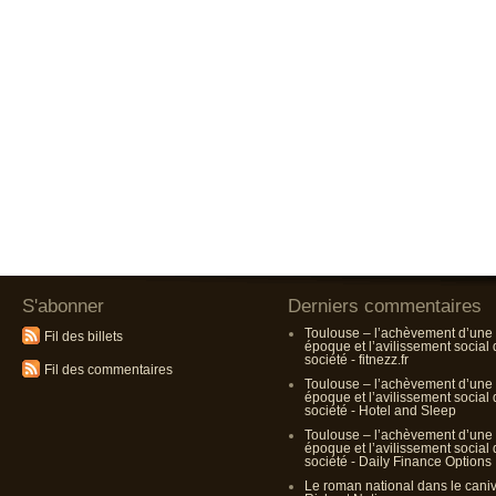
S'abonner
Derniers commentaires
Toulouse – l’achèvement d’une
Fil des billets
époque et l’avilissement social
société - fitnezz.fr
Fil des commentaires
Toulouse – l’achèvement d’une
époque et l’avilissement social
société - Hotel and Sleep
Toulouse – l’achèvement d’une
époque et l’avilissement social
société - Daily Finance Options
Le roman national dans le cani