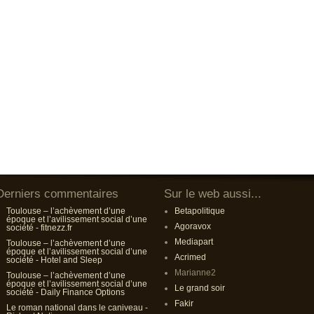
Derniers commentaires
Sur le web aussi...
Toulouse – l’achèvement d’une
Betapolitique
époque et l’avilissement social d’une
Agoravox
société - fitnezz.fr
Mediapart
Toulouse – l’achèvement d’une
époque et l’avilissement social d’une
Acrimed
société - Hotel and Sleep
Marianne2
Toulouse – l’achèvement d’une
époque et l’avilissement social d’une
Le grand soir
société - Daily Finance Options
Fakir
Le roman national dans le caniveau -