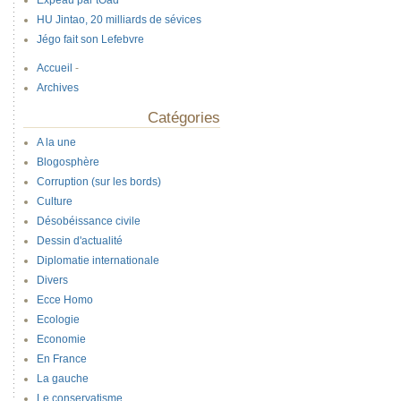
Expeau par tOad
HU Jintao, 20 milliards de sévices
Jégo fait son Lefebvre
Accueil
-
Archives
Catégories
A la une
Blogosphère
Corruption (sur les bords)
Culture
Désobéissance civile
Dessin d'actualité
Diplomatie internationale
Divers
Ecce Homo
Ecologie
Economie
En France
La gauche
Le conservatisme