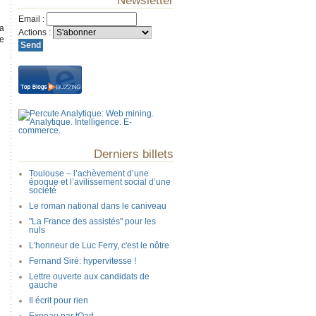
Newsletter
Email
:
la
Actions
:
se
Derniers billets
Toulouse – l’achèvement d’une
époque et l’avilissement social d’une
société
Le roman national dans le caniveau
"La France des assistés" pour les
nuls
L'honneur de Luc Ferry, c'est le nôtre
Fernand Siré: hypervitesse !
Lettre ouverte aux candidats de
gauche
Il écrit pour rien