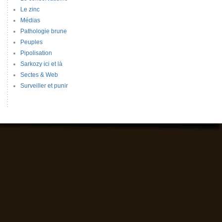
Le zinc
Médias
Pathologie brune
Peuples
Pipolisation
Sarkozy ici et là
Sectes & Web
Surveiller et punir