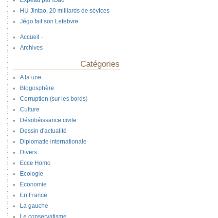
Expeau par tOad
HU Jintao, 20 milliards de sévices
Jégo fait son Lefebvre
Accueil
-
Archives
Catégories
A la une
Blogosphère
Corruption (sur les bords)
Culture
Désobéissance civile
Dessin d'actualité
Diplomatie internationale
Divers
Ecce Homo
Ecologie
Economie
En France
La gauche
Le conservatisme