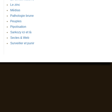
Le zinc
Médias
Pathologie brune
Peuples
Pipolisation
Sarkozy ici et là
Sectes & Web
Surveiller et punir