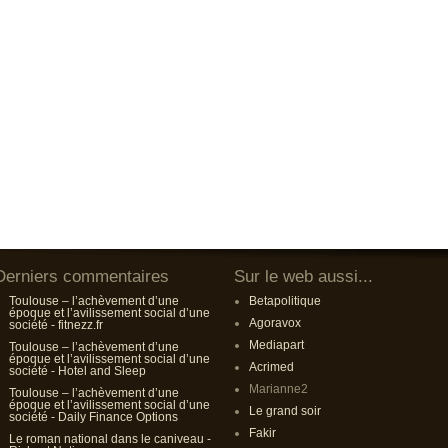
Derniers commentaires
Sur le web aussi...
Toulouse – l’achèvement d’une
Betapolitique
époque et l’avilissement social d’une
Agoravox
société - fitnezz.fr
Mediapart
Toulouse – l’achèvement d’une
époque et l’avilissement social d’une
Acrimed
société - Hotel and Sleep
Marianne2
Toulouse – l’achèvement d’une
époque et l’avilissement social d’une
Le grand soir
société - Daily Finance Options
Fakir
Le roman national dans le caniveau -