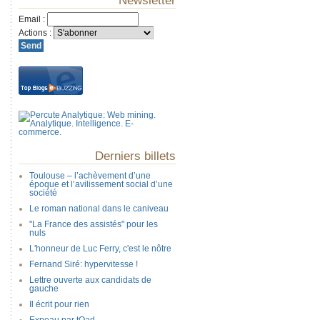
Newsletter
Email
:
Actions
:
Derniers billets
Toulouse – l’achèvement d’une
époque et l’avilissement social d’une
société
Le roman national dans le caniveau
"La France des assistés" pour les
nuls
L'honneur de Luc Ferry, c'est le nôtre
Fernand Siré: hypervitesse !
Lettre ouverte aux candidats de
gauche
Il écrit pour rien