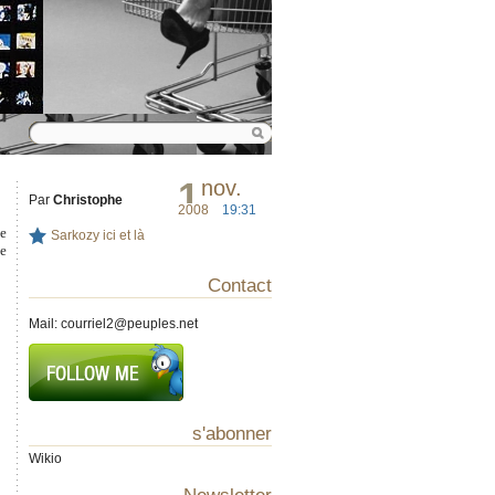
1
nov.
Par
Christophe
2008
19:31
de
Sarkozy ici et là
se
Contact
Mail:
courriel2@peuples.net
s'abonner
Wikio