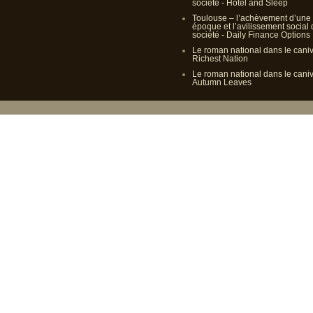
société - Hotel and Sleep
Toulouse – l’achèvement d’une
époque et l’avilissement social
société - Daily Finance Options
Le roman national dans le cani
Richest Nation
Le roman national dans le cani
Autumn Leaves
Propulsé p