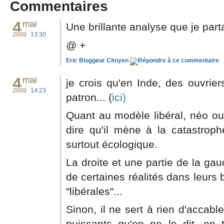
Commentaires
4
mai
Une brillante analyse que je part
2009
13:30
@ +
Eric Bloggeur Citoyen
4
mai
je crois qu'en Inde, des ouvrier
2009
14:23
patron... (
ici)
Quant au modèle libéral, néo ou 
dire qu'il mène à la catastroph
surtout écologique.
La droite et une partie de la ga
de certaines réalités dans leurs 
"libérales"...
Sinon, il ne sert à rien d'accabl
puissants qu'on ne le dit, en 