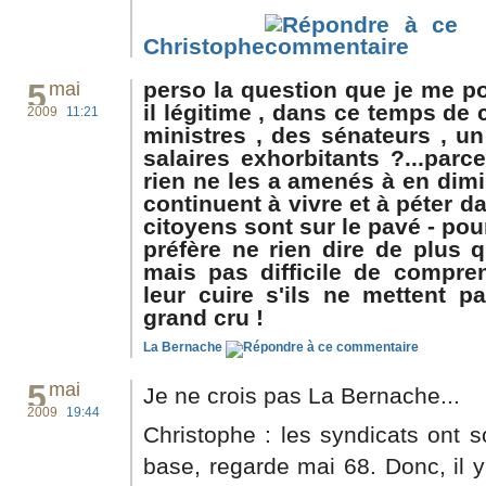
Christophe
5
perso la question que je me pos
mai
il légitime , dans ce temps de 
2009
11:21
ministres , des sénateurs , un
salaires exhorbitants ?...par
rien ne les a amenés à en dimin
continuent à vivre et à péter da
citoyens sont sur le pavé - pour 
préfère ne rien dire de plus qu
mais pas difficile de compre
leur cuire s'ils ne mettent p
grand cru !
La Bernache
5
mai
Je ne crois pas La Bernache...
2009
19:44
Christophe : les syndicats ont 
base, regarde mai 68. Donc, il 