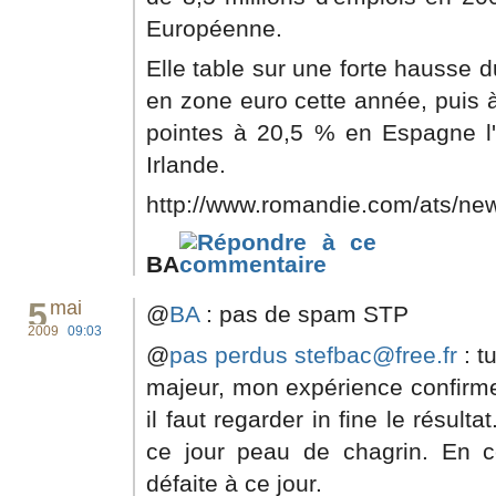
Européenne.
Elle table sur une forte hausse
en zone euro cette année, puis 
pointes à 20,5 % en Espagne l'
Irlande.
http://www.romandie.com/ats/new
BA
5
mai
@
BA
: pas de spam STP
2009
09:03
@
pas perdus
stefbac@free.fr
: t
majeur, mon expérience confirme
il faut regarder in fine le résult
ce jour peau de chagrin. En ce
défaite à ce jour.