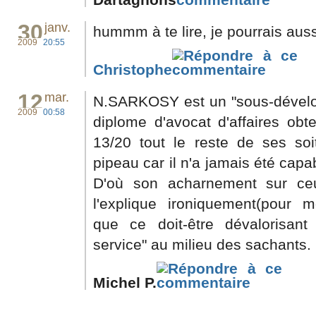
30
janv.
hummm à te lire, je pourrais auss
2009
20:55
Christophe
12
mar.
N.SARKOSY est un "sous-développ
2009
00:58
diplome d'avocat d'affaires o
13/20 tout le reste de ses soi
pipeau car il n'a jamais été capa
D'où son acharnement sur ce
l'explique ironiquement(pour m
que ce doit-être dévalorisant
service" au milieu des sachants.
Michel P.