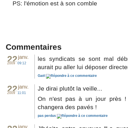
PS: l'émotion est à son comble
Commentaires
22
janv.
les syndicats se sont mal débr
2009
09:12
aurait pu aller lui déposer direct
Gaël
22
janv.
Je dirai plutôt la veille...
2009
11:01
On n'est pas à un jour près ! E
changera des pavés !
pas perdus
janv.