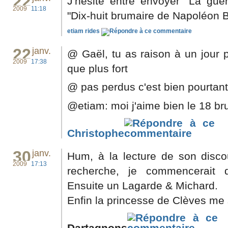
22
J'hésite entre envoyer "La guer
2009
11:18
"Dix-huit brumaire de Napoléon B
etiam rides
22
janv.
@ Gaël, tu as raison à un jour p
2009
17:38
que plus fort
@ pas perdus c'est bien pourtant 
@etiam: moi j'aime bien le 18 br
Christophe
30
janv.
Hum, à la lecture de son disco
2009
17:13
recherche, je commencerait 
Ensuite un Lagarde & Michard.
Enfin la princesse de Clèves me 
Dartagnons